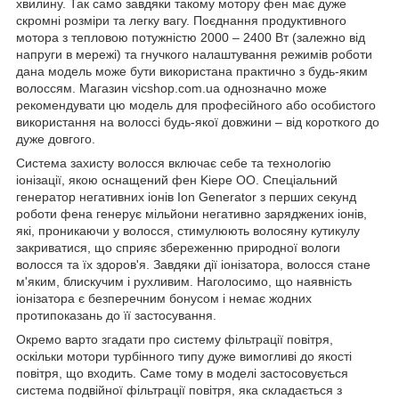
хвилину. Так само завдяки такому мотору фен має дуже
скромні розміри та легку вагу. Поєднання продуктивного
мотора з тепловою потужністю 2000 – 2400 Вт (залежно від
напруги в мережі) та гнучкого налаштування режимів роботи
дана модель може бути використана практично з будь-яким
волоссям. Магазин vicshop.com.ua однозначно може
рекомендувати цю модель для професійного або особистого
використання на волоссі будь-якої довжини – від короткого до
дуже довгого.
Система захисту волосся включає себе та технологію
іонізації, якою оснащений фен Kiepe OO. Спеціальний
генератор негативних іонів Ion Generator з перших секунд
роботи фена генерує мільйони негативно заряджених іонів,
які, проникаючи у волосся, стимулюють волосяну кутикулу
закриватися, що сприяє збереженню природної вологи
волосся та їх здоров'я. Завдяки дії іонізатора, волосся стане
м'яким, блискучим і рухливим. Наголосимо, що наявність
іонізатора є безперечним бонусом і немає жодних
протипоказань до її застосування.
Окремо варто згадати про систему фільтрації повітря,
оскільки мотори турбінного типу дуже вимогливі до якості
повітря, що входить. Саме тому в моделі застосовується
система подвійної фільтрації повітря, яка складається з