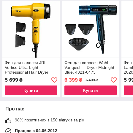
Фен для волосся JRL
Фен для волосся Wahl
Фен 
Vortice Ultra-Light
Vanquish T-Dryer Midnight
Lamb
Professional Hair Dryer
Blue, 4321-0473
2020
жовтий, JRL-CY2025L-Y
FP2
5 699
6 399
5 9
₴
₴
6 499 ₴
Купити
Купити
Про нас
98% позитивних з 150 відгуків за рік
Працює з 04.06.2012