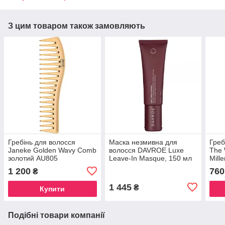
З цим товаром також замовляють
Гребінь для волосся
Маска незмивна для
Греб
Janeke Golden Wavy Comb
волосся DAVROE Luxe
The 
золотий AU805
Leave-In Masque, 150 мл
Mille
1 200
760
₴
1 445
₴
Купити
Подібні товари компанії