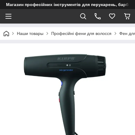
Магазин професійних інструментів для перукарень, барберш
Наши товары
Професійні фени для волосся
Фен для