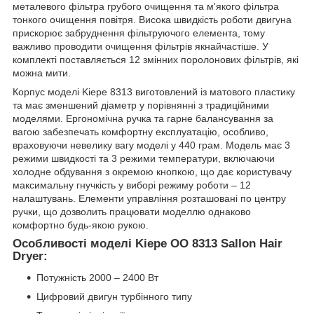
металевого фільтра грубого очищення та м'якого фільтра
тонкого очищення повітря. Висока швидкість роботи двигуна
прискорює забруднення фільтруючого елемента, тому
важливо проводити очищення фільтрів якнайчастіше. У
комплекті поставляється 12 змінних поролонових фільтрів, які
можна мити.
Корпус моделі Kiepe 8313 виготовлений із матового пластику
та має зменшений діаметр у порівнянні з традиційними
моделями. Ергономічна ручка та гарне балансування за
вагою забезпечать комфортну експлуатацію, особливо,
враховуючи невелику вагу моделі у 440 грам. Модель має 3
режими швидкості та 3 режими температури, включаючи
холодне обдування з окремою кнопкою, що дає користувачу
максимальну гнучкість у виборі режиму роботи – 12
налаштувань. Елементи управління розташовані по центру
ручки, що дозволить працювати моделлю однаково
комфортно будь-якою рукою.
Особливості моделі Kiepe OO 8313 Sallon Hair
Dryer:
Потужність 2000 – 2400 Вт
Цифровий двигун турбінного типу