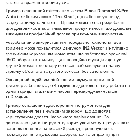
загальне враження користувача.
Тример оснащений фіксованим лезом
Black Diamond X-Pro
Wide
і глибоким лезом
"The One"
, що забезпечує точну,
гладку стрижку та чіткі лінії. Ці високоякісні леза розроблені
для довговічності та оптимальної продуктивності, що дозволяє
виконувати професійний догляд при кожному використанні.
Розроблений з використанням передових технологій, цей
триммер може похвалитися двигуном
IN2 Vector
з інтуїтивно
зрозумілим керуванням моментом, що забезпечує вражаючі
9500 оборотів в хвилину. Ця інноваційна функція адаптує
крутний момент до опору волосся, забезпечуючи плавну
стрижку об'ємного та густого волосся без зачеплення.
Оснащений надійним літій-іонним акумулятором, цей
триммер забезпечує до
4 годин
бездротового часу роботи на
одній зарядці, зі швидким часом перезаряджання лише
за
2
години.
Тример оснащений двостороннім інструментом для
встановлення лез з нульовим зазором, що дозволяє
користувачам досягти ідеального вирівнювання. За
допомогою цього інструменту користувачі можуть регулювати
встановлення лез на власний розсуд, пропонуючи як
налаштування з нульовим зазором, так і стандартну для