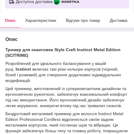
Доступна доставка
Опис
Характеристики
Відгуки про товар
Доставка
Опис
Тример для окантовки Style Craft Instinct Metal Edition
(SCITRIME)
Розроблений для ідеального балансування у вашій
руці,
Instinct
включає такі різні кольори корпусів (чорний,
білий і рожевий) для створення додаткових індивідуальних
модифікацій.
Цей триммер, виготовлений із суперкомпактним дизайном та
ергономічною рукояткою, забезпечує максимальний комфорт
під час використання. Його ергономічний дизайн забезпечує
легке керування, знижуючи втому під час тривалих сеансів.
Бездротовий металевий триммер для волосся Instinct Metal
Edition Professional Cordless відрізняється своїм заднім
металевим корпусом, який поглинає шум та вібрацію. Ця
функція забезпечує більш тиху та плавну роботу, покращуючи