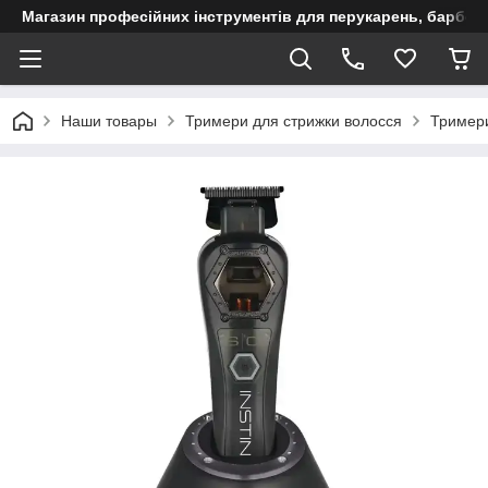
Магазин професійних інструментів для перукарень, барберш
Наши товары
Тримери для стрижки волосся
Тримери