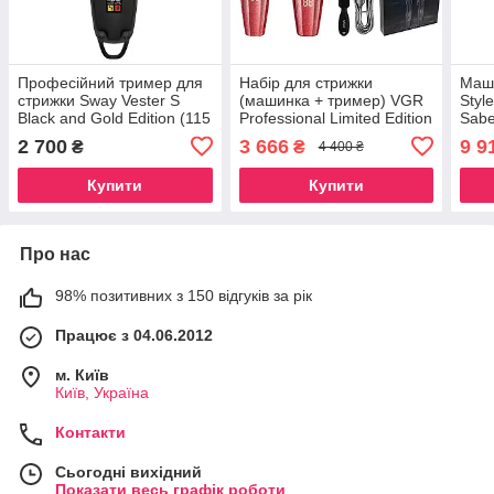
Професійний тример для
Набір для стрижки
Маши
стрижки Sway Vester S
(машинка + тример) VGR
Style
Black and Gold Edition (115
Professional Limited Edition
Sabe
5102 BLK)
Turbo Stone Red (V-640)
CLI
2 700
3 666
9 9
₴
₴
4 400 ₴
Купити
Купити
Про нас
98% позитивних з 150 відгуків за рік
Працює з 04.06.2012
м. Київ
Київ, Україна
Контакти
Сьогодні вихідний
Показати весь графік роботи