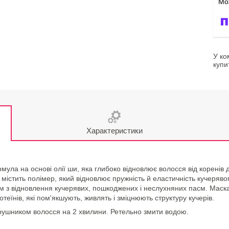
У ко
купи
Характеристики
мула на основі олії ши, яка глибоко відновлює волосся від коренів 
містить полімер, який відновлює пружність й еластичність кучерявого
ом з відновлення кучерявих, пошкоджених і неслухняних пасм. Маска
теїнів, які пом'якшують, живлять і зміцнюють структуру кучерів.
ушником волосся на 2 хвилини. Ретельно змити водою.