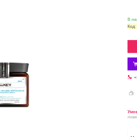
В на
Код
+
пове