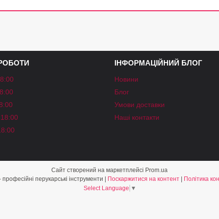
 РОБОТИ
ІНФОРМАЦІЙНИЙ БЛОГ
18:00
Новини
18:00
Блог
18:00
Умови доставки
-18:00
Наші контакти
18:00
Сайт створений на маркетплейсі
Prom.ua
«Shine Style» - професійні перукарські інструменти |
Поскаржитися на контент
|
Політика ко
Select Language
▼