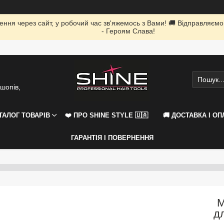
ення через сайт, у робочий час зв'яжемось з Вами! 🚚 Відправляємо
- Героям Слава!
шопів,
АТАЛОГ ТОВАРІВ
❤️ ПРО SHINE STYLE 🇺🇦
🚚 ДОСТАВКА І ОП
ГАРАНТІЯ І ПОВЕРНЕННЯ
М
д