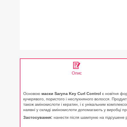
Опис
Основою
маски Saryna Key Curl Control
є новітня фор
кучерявого, пористого і неслухняного волосся. Продукт 
також амінокислоти і кератин, і є унікальним комплекс
наявні у складі амінокислоти допомагають у виробці про
Застосування:
нанести після шампуню на підсушене р