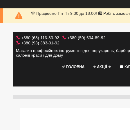
💚 Працюємо Пн-Пт 9:30 до 18:00! 🛍 Робіть замовл
+380 (68) 116-33-92
+380 (50) 634-89-92
+380 (93) 383-01-92
Магазин професійних інструментів для перукарень, барбер
салонів краси і для дому
✅ ГОЛОВНА
⭐️ АКЦІЇ ⭐️
🛍 К