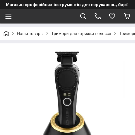
Магазин професійних інструментів для перукарень, барберш
Наши товары
Тримери для стрижки волосся
Тримери