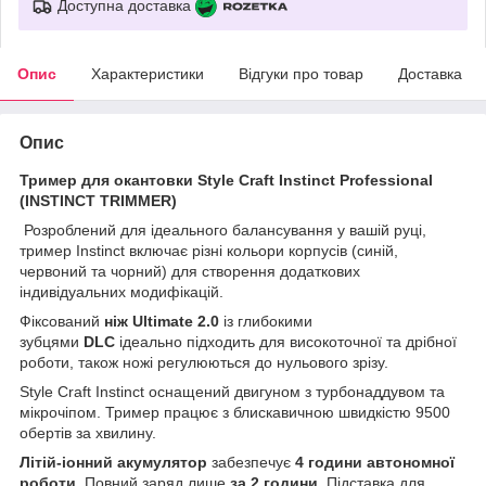
Доступна доставка
Опис
Характеристики
Відгуки про товар
Доставка
Опис
Тример для окантовки Style Craft Instinct Professional
(INSTINCT TRIMMER)
Розроблений для ідеального балансування у вашій руці,
тример Instinct включає різні кольори корпусів (синій,
червоний та чорний) для створення додаткових
індивідуальних модифікацій.
Фіксований
ніж Ultimate 2.0
із глибокими
зубцями
DLC
ідеально підходить для високоточної та дрібної
роботи, також ножі регулюються до нульового зрізу.
Style Craft Instinct оснащений двигуном з турбонаддувом та
мікрочіпом. Тример працює з блискавичною швидкістю 9500
обертів за хвилину.
Літій-іонний акумулятор
забезпечує
4 години автономної
роботи
. Повний заряд лише
за 2 години
. Підставка для