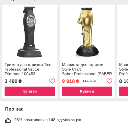
Тример для стрижки Tico
Машинка для стрижки
Маши
Professional Vector
Style Craft
Styl
Trimmer, 100453
Saber Professional (SABER
Prof
CLIPPER)
CLI
3 490
9 918
8 1
₴
₴
11 020 ₴
Купити
Купити
Про нас
98% позитивних з 148 відгуків за рік