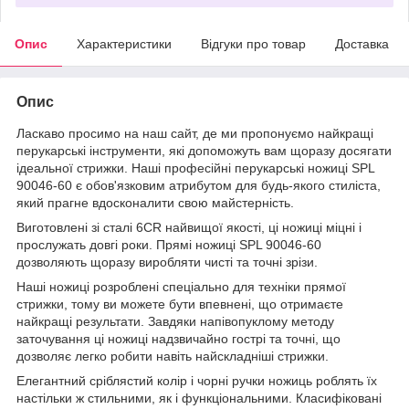
Опис
Характеристики
Відгуки про товар
Доставка
Опис
Ласкаво просимо на наш сайт, де ми пропонуємо найкращі
перукарські інструменти, які допоможуть вам щоразу досягати
ідеальної стрижки. Наші професійні перукарські ножиці SPL
90046-60 є обов'язковим атрибутом для будь-якого стиліста,
який прагне вдосконалити свою майстерність.
Виготовлені зі сталі 6CR найвищої якості, ці ножиці міцні і
прослужать довгі роки. Прямі ножиці SPL 90046-60
дозволяють щоразу виробляти чисті та точні зрізи.
Наші ножиці розроблені спеціально для техніки прямої
стрижки, тому ви можете бути впевнені, що отримаєте
найкращі результати. Завдяки напівопуклому методу
заточування ці ножиці надзвичайно гострі та точні, що
дозволяє легко робити навіть найскладніші стрижки.
Елегантний сріблястий колір і чорні ручки ножиць роблять їх
настільки ж стильними, як і функціональними. Класифіковані