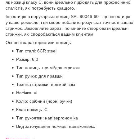
як ножиці класу C, вони ідеально підходять для професійних
стилістів, які потребують кращого.
Інвестиція в перукарські ножиці SPL 90046-60 – це інвестиція
у ваше ремесло, і ви скоро побачите результат точності ваших
стрижок. Замовляйте зараз і починайте створювати ідеальні
стрижки, які сподобаються вашим клієнтам!
Основні характеристики ножиць:
Тип сталі: 6CR steel
Розмір: 6,0
Тип ножиць: прямі/для стрижки
Тип ручки: для правши
Техніка стрижки: прямий зріз
Насічка: ні
Колір: срібний (чорні ручки)
Клас ножиць: С
Тип рукоятки: напівергономіка
Вид заточування ножиць: напівконвекс