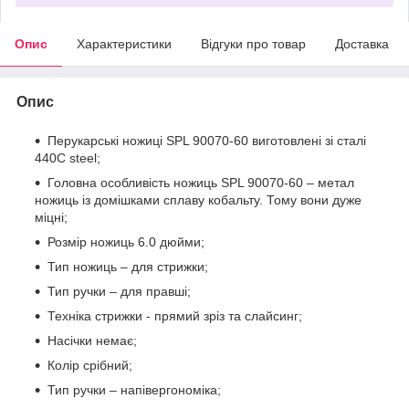
Опис
Характеристики
Відгуки про товар
Доставка
Опис
Перукарські ножиці SPL 90070-60 виготовлені зі сталі
440C steel;
Головна особливість ножиць SPL 90070-60 – метал
ножиць із домішками сплаву кобальту. Тому вони дуже
міцні;
Розмір ножиць 6.0 дюйми;
Тип ножиць – для стрижки;
Тип ручки – для правші;
Техніка стрижки - прямий зріз та слайсинг;
Насічки немає;
Колір срібний;
Тип ручки – напівергономіка;