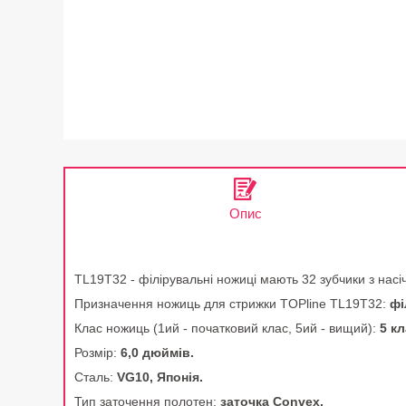
Опис
TL19T32 - філірувальні ножиці мають 32 зубчики з нас
Призначення ножиць для стрижки TOPline TL19T32:
фі
Клас ножиць (1ий - початковий клас, 5ий - вищий):
5 кл
Розмір:
6,0 дюймів.
Сталь:
VG10, Японія.
Тип заточення полотен:
заточка Сonvex.