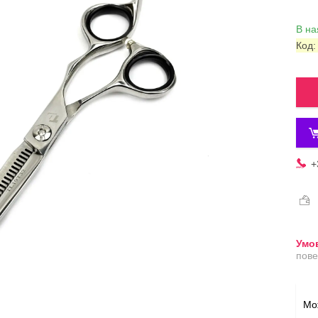
В на
Код
+
пове