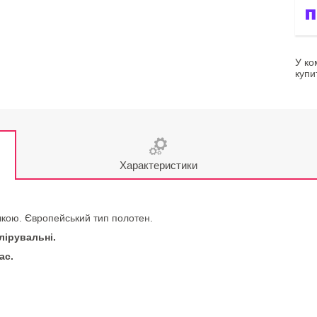
У ко
купи
Характеристики
ічкою. Європейський тип полотен.
лірувальні
.
ас.