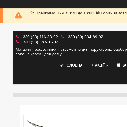
💚 Працюємо Пн-Пт 9:30 до 18:00! 🛍 Робіть замовл
+380 (68) 116-33-92
+380 (50) 634-89-92
+380 (93) 383-01-92
Магазин професійних інструментів для перукарень, барбер
салонів краси і для дому
✅ ГОЛОВНА
⭐️ АКЦІЇ ⭐️
🛍 К