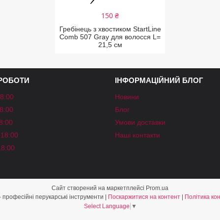
150 ₴
Гребінець з хвостиком StartLine
Comb 507 Gray для волосся L=
21,5 см
 РОБОТИ
ІНФОРМАЦІЙНИЙ БЛОГ
18:00
Новини
18:00
Блог
18:00
Умови доставки
-18:00
Наші контакти
18:00
Сайт створений на маркетплейсі
Prom.ua
«Shine Style» - професійні перукарські інструменти |
Поскаржитися на контент
|
Політика ко
Select Language
▼