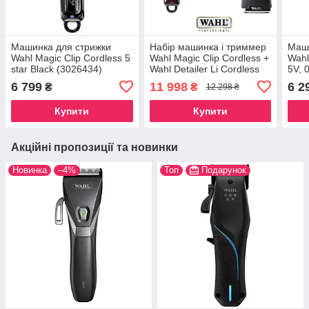
Машинка для стрижки
Набір машинка і триммер
Маши
Wahl Magic Clip Cordless 5
Wahl Magic Clip Cordless +
Wahl
star Black (3026434)
Wahl Detailer Li Cordless
5V, 
6 799
11 998
6 2
₴
₴
12 298 ₴
Купити
Купити
Акційні пропозиції та новинки
Новинка
–4%
Топ
Подарунок