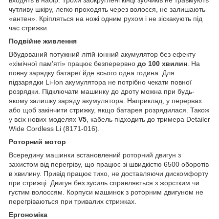
чутливу шкіру, легко проходять через волосся, не залишають
«антен». Кріпляться на ножі одним рухом і не зіскакують під
час стрижки.
Подвійне живлення
Вбудований потужний літій-іонний акумулятор без ефекту
«хімічної пам'яті» працює безперервно
до 100 хвилин
. На
повну зарядку батареї йде всього одна година. Для
підзарядки Li-Ion акумулятора не потрібно чекати повної
розрядки. Підключати машинку до дроту можна при будь-
якому залишку заряду акумулятора. Наприклад, у перервах
або щоб закінчити стрижку, якщо батарея розрядилася. Також
у всіх нових моделях
V5
, кабель підходить до тримера Detailer
Wide Cordless Li (8171-016).
Роторний мотор
Всередину машинки встановлений роторний двигун з
захистом від перегріву, що працює зі швидкістю 6500 оборотів
в хвилину. Привід працює тихо, не доставляючи дискомфорту
при стрижці. Двигун без зусиль справляється з жорстким чи
густим волоссям. Корпуси машинок з роторним двигуном не
перегріваються при тривалих стрижках.
Ергономіка