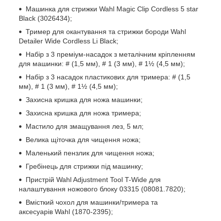
Машинка для стрижки Wahl Magic Clip Cordless 5 star
Black (3026434);
Тример для окантування та стрижки бороди Wahl
Detailer Wide Cordless Li Black;
Набір з 3 преміум-насадок з металічним кріпленням
для машинки: # (1,5 мм), # 1 (3 мм), # 1½ (4,5 мм);
Набір з 3 насадок пластикових для тримера: # (1,5
мм), # 1 (3 мм), # 1½ (4,5 мм);
Захисна кришка для ножа машинки;
Захисна кришка для ножа тримера;
Мастило для змащування лез, 5 мл;
Велика щіточка для чищення ножа;
Маленький пензлик для чищення ножа;
Гребінець для стрижки під машинку;
Пристрій Wahl Adjustment Tool T-Wide для
налаштування ножового блоку 03315 (08081.7820);
Вмісткий чохол для машинки/тримера та
аксесуарів Wahl (1870-2395);