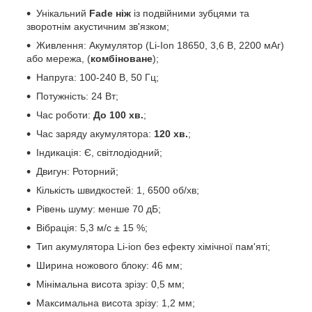
Унікальний
Fade ніж
із подвійними зубцями та
зворотнім акустичним зв'язком;
Живлення: Акумулятор (Li-Ion 18650, 3,6 В, 2200 мАг)
або мережа, (
комбіноване
);
Напруга: 100-240 В, 50 Гц;
Потужність: 24 Вт;
Час роботи:
До 100 хв.
;
Час заряду акумулятора:
120 хв.
;
Індикація: Є, світлодіодний;
Двигун: Роторний;
Кількість швидкостей: 1, 6500 об/хв;
Рівень шуму: менше 70 дБ;
Вібрація: 5,3 м/с ± 15 %;
Тип акумулятора Li-ion без ефекту хімічної пам'яті;
Ширина ножового блоку: 46 мм;
Мінімальна висота зрізу: 0,5 мм;
Максимальна висота зрізу: 1,2 мм;