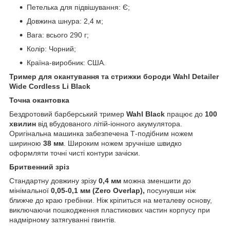
Петелька для підвішування: Є;
Довжина шнура: 2,4 м;
Вага: всього 290 г;
Колір: Чорний;
Країна-виробник: США.
Тример для окантування та стрижки бороди Wahl Detailer
Wide Cordless Li Black
Точна окантовка
Бездротовий барберський тример
Wahl Black
працює до
100
хвилин
від вбудованого літій-іонного акумулятора.
Оригінальна машинка забезпечена Т-подібним ножем
шириною
38 мм
. Широким ножем зручніше швидко
оформляти точні чисті контури зачіски.
Бритвенний зріз
Стандартну довжину зрізу
0,4 мм
можна зменшити до
мінімальної
0,05-0,1 мм (Zero Overlap),
посунувши ніж
ближче до краю гребінки. Ніж кріпиться на металеву основу,
виключаючи пошкодження пластикових частин корпусу при
надмірному затягуванні гвинтів.