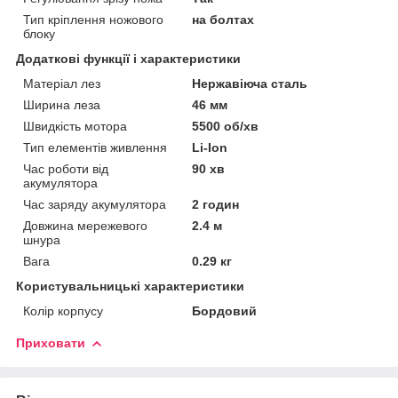
Тип кріплення ножового
на болтах
блоку
Додаткові функції і характеристики
Матеріал лез
Нержавіюча сталь
Ширина леза
46 мм
Швидкість мотора
5500 об/хв
Тип елементів живлення
Li-Ion
Час роботи від
90 хв
акумулятора
Час заряду акумулятора
2 годин
Довжина мережевого
2.4 м
шнура
Вага
0.29 кг
Користувальницькі характеристики
Колір корпусу
Бордовий
Приховати