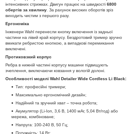
інтенсивних стрижках. Двигун працює на швидкості
6800
обертів за хвилину
. За рахунок високих оборотів зріз
виходить чистим з першого разу.
Ергономіка
Інженери Wahl перенесли кнопку включення із задньої
частини на лівий край корпусу. Бездротовий тример зручно
вмикати ребристою кнопкою, а випадкові перемикання
виключені.
Протиковзкий корпус
Ребра в нижній частині корпусу машини підвищують
зчеплення, виключаючи ковзання у вологій долоні.
Особливості моделі Wahl Detailer Wide Cordless Li Black:
Тип: професійні тримери;
Максимально ергономічний дизайн;
Надійний та зручний хват – точна робота;
Акумулятор (Li-Ion, 3,6 В, 1400 мАг, 5,04 Вт/год) або
мережа, комбіноване;
Напруга: 100-240 В, 50 Гц;
Потужність: 14 Вт;