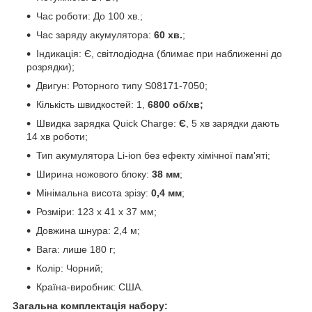
Час роботи: До 100 хв.;
Час заряду акумулятора:
60 хв.
;
Індикація: Є, світлодіодна (блимає при наближенні до
розрядки);
Двигун: Роторного типу S08171-7050;
Кількість швидкостей: 1,
6800 об/хв;
Швидка зарядка Quick Charge:
Є
, 5 хв зарядки дають
14 хв роботи;
Тип акумулятора Li-ion без ефекту хімічної пам'яті;
Ширина ножового блоку:
38 мм
;
Мінімальна висота зрізу:
0,4 мм
;
Розміри: 123 x 41 x 37 мм;
Довжина шнура: 2,4 м;
Вага: лише 180 г;
Колір: Чорний;
Країна-виробник: США.
Загальна комплектація набору: