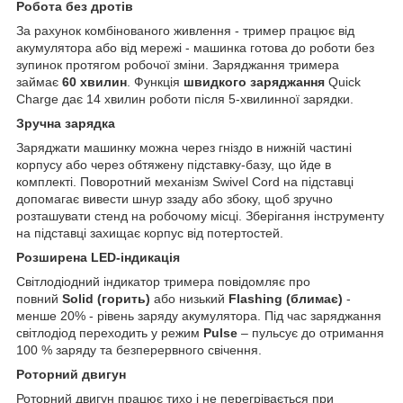
Робота без дротів
За рахунок комбінованого живлення - тример працює від
акумулятора або від мережі - машинка готова до роботи без
зупинок протягом робочої зміни. Заряджання тримера
займає
60 хвилин
. Функція
швидкого заряджання
Quick
Charge дає 14 хвилин роботи після 5-хвилинної зарядки.
Зручна зарядка
Заряджати машинку можна через гніздо в нижній частині
корпусу або через обтяжену підставку-базу, що йде в
комплекті. Поворотний механізм Swivel Cord на підставці
допомагає вивести шнур ззаду або збоку, щоб зручно
розташувати стенд на робочому місці. Зберігання інструменту
на підставці захищає корпус від потертостей.
Розширена LED-індикація
Світлодіодний індикатор тримера повідомляє про
повний
Solid (горить)
або низький
Flashing (блимає)
-
менше 20% - рівень заряду акумулятора. Під час заряджання
світлодіод переходить у режим
Pulse
– пульсує до отримання
100 % заряду та безперервного свічення.
Роторний двигун
Роторний двигун працює тихо і не перегрівається при