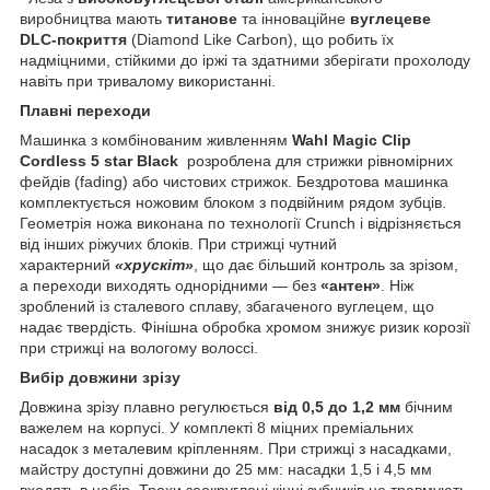
виробництва мають
титанове
та інноваційне
вуглецеве
DLC-покриття
(Diamond Like Carbon), що робить їх
надміцними, стійкими до іржі та здатними зберігати прохолоду
навіть при тривалому використанні.
Плавні переходи
Машинка з комбінованим живленням
Wahl Magic Clip
Cordless 5 star Black
розроблена для стрижки рівномірних
фейдів (fading) або чистових стрижок. Бездротова машинка
комплектується ножовим блоком з подвійним рядом зубців.
Геометрія ножа виконана по технології Crunch і відрізняється
від інших ріжучих блоків. При стрижці чутний
характерний
«хрускіт»
, що дає більший контроль за зрізом,
а переходи виходять однорідними — без
«антен»
. Ніж
зроблений із сталевого сплаву, збагаченого вуглецем, що
надає твердість. Фінішна обробка хромом знижує ризик корозії
при стрижці на вологому волоссі.
Вибір довжини зрізу
Довжина зрізу плавно регулюється
від 0,5 до 1,2 мм
бічним
важелем на корпусі. У комплекті 8 міцних преміальних
насадок з металевим кріпленням. При стрижці з насадками,
майстру доступні довжини до 25 мм: насадки 1,5 і 4,5 мм
входять в набір. Трохи заокруглені кінці зубчиків не травмують