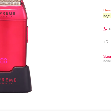
Нема
Код
+
пове