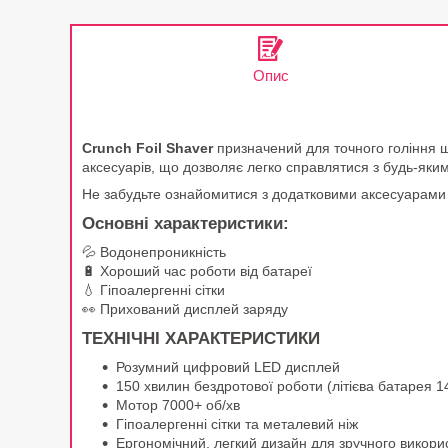
Опис
Crunch Foil Shaver
призначений для точного гоління ш
аксесуарів, що дозволяє легко справлятися з будь-яки
Не забудьте ознайомитися з додатковими аксесуарами
Основні характеристики:
💦 Водонепроникність
🔋 Хороший час роботи від батареї
💧 Гіпоалергенні сітки
👀 Прихований дисплей заряду
ТЕХНІЧНІ ХАРАКТЕРИСТИКИ
Розумний цифровий LED дисплей
150 хвилин бездротової роботи (літієва батарея 1
Мотор 7000+ об/хв
Гіпоалергенні сітки та металевий ніж
Ергономічний, легкий дизайн для зручного викори