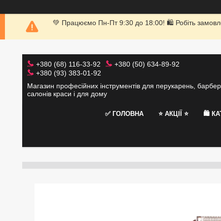
💚 Працюємо Пн-Пт 9:30 до 18:00! 🛍 Робіть замовл
+380 (68) 116-33-92
+380 (50) 634-89-92
+380 (93) 383-01-92
Магазин професійних інструментів для перукарень, барбер
салонів краси і для дому
✅ ГОЛОВНА
⭐️ АКЦІЇ ⭐️
🛍 К