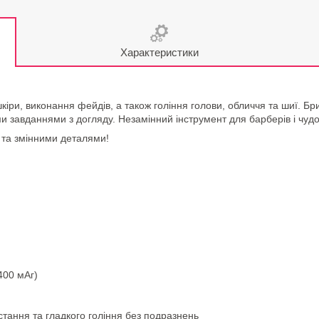
Характеристики
кіри, виконання фейдів, а також гоління голови, обличчя та шиї.
ми завданнями з догляду. Незамінний інструмент для барберів і чуд
 та змінними деталями!
400 мАг)
стання та гладкого гоління без подразнень