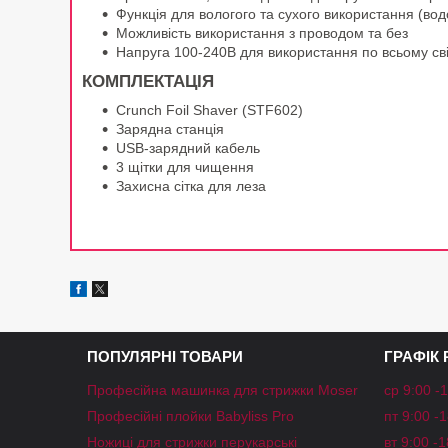
Функція для вологого та сухого використання (вод
Можливість використання з проводом та без
Напруга 100-240В для використання по всьому сві
КОМПЛЕКТАЦІЯ
Crunch Foil Shaver (STF602)
Зарядна станція
USB-зарядний кабель
3 щітки для чищення
Захисна сітка для леза
ПОПУЛЯРНІ ТОВАРИ
ГРАФІК
Професійна машинка для стрижки Moser
ср 9:00 -
Професійні плойки Babyliss Pro
пт 9:00 -
Ножиці для стрижки перукарські
вт 9:00 -