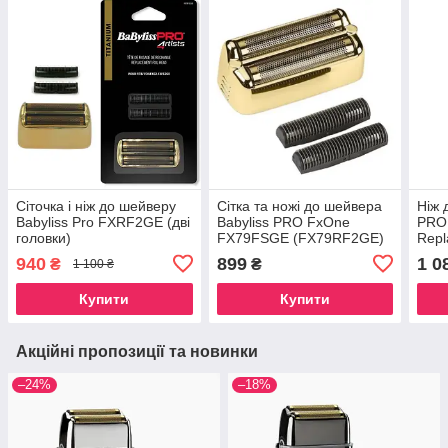
Сіточка і ніж до шейверу
Сітка та ножі до шейвера
Ніж 
Babyliss Pro FXRF2GE (дві
Babyliss PRO FxOne
PRO
головки)
FX79FSGE (FX79RF2GE)
Repl
940
899
1 0
₴
₴
1 100 ₴
Купити
Купити
Акційні пропозиції та новинки
–24%
–18%