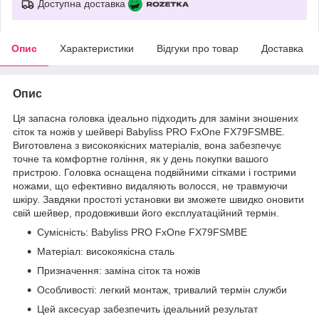
Доступна доставка
Опис
Характеристики
Відгуки про товар
Доставка
Опис
Ця запасна головка ідеально підходить для заміни зношених
сіток та ножів у шейвері Babyliss PRO FxOne FX79FSMBE.
Виготовлена ​​з високоякісних матеріалів, вона забезпечує
точне та комфортне гоління, як у день покупки вашого
пристрою. Головка оснащена подвійними сітками і гострими
ножами, що ефективно видаляють волосся, не травмуючи
шкіру. Завдяки простоті установки ви зможете швидко оновити
свій шейвер, продовживши його експлуатаційний термін.
Сумісність: Babyliss PRO FxOne FX79FSMBE
Матеріал: високоякісна сталь
Призначення: заміна сіток та ножів
Особливості: легкий монтаж, тривалий термін служби
Цей аксесуар забезпечить ідеальний результат