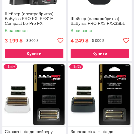
Шейвер (електробритва)
BaByliss PRO FXLPFS1E
Шейвер (електробритва)
Compact Lo-Pro FX,
BaByliss PRO FX3 FXX3SBE
FXLPFS1E
В наявності
В наявності
3 199
4 249
₴
₴
3 800 ₴
5 000 ₴
Купити
Купити
–15%
–15%
Сіточка і ніж до шейверу
Запаска сітка + ніж до