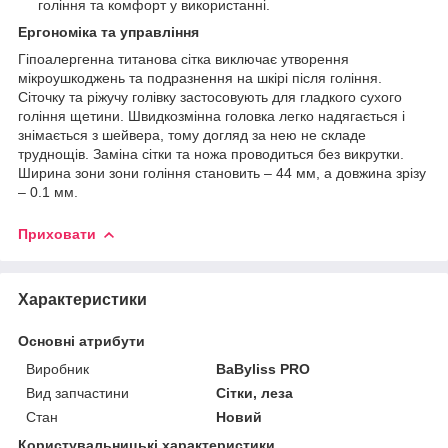
гоління та комфорт у використанні.
Ергономіка та управління
Гіпоалергенна титанова сітка виключає утворення
мікроушкоджень та подразнення на шкірі після гоління.
Сіточку та ріжучу голівку застосовують для гладкого сухого
гоління щетини. Швидкозмінна головка легко надягається і
знімається з шейвера, тому догляд за нею не складе
труднощів. Заміна сітки та ножа проводиться без викрутки.
Ширина зони зони гоління становить – 44 мм, а довжина зрізу
– 0.1 мм.
Приховати
Характеристики
Основні атрибути
Виробник
BaByliss PRO
Вид запчастини
Сітки, леза
Стан
Новий
Користувальницькі характеристики