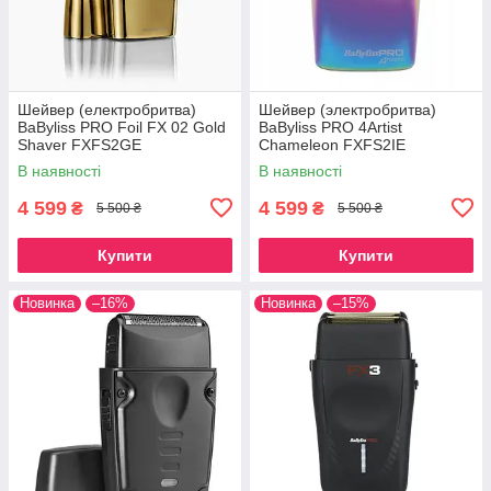
Шейвер (електробритва)
Шейвер (электробритва)
BaByliss PRO Foil FX 02 Gold
BaByliss PRO 4Artist
Shaver FXFS2GE
Chameleon FXFS2IE
В наявності
В наявності
4 599
4 599
₴
₴
5 500 ₴
5 500 ₴
Купити
Купити
Новинка
–16%
Новинка
–15%