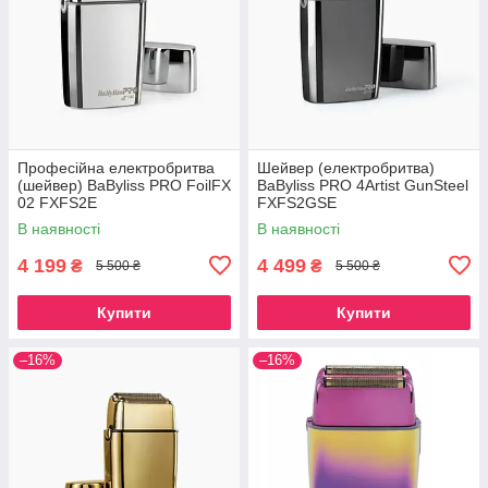
Професійна електробритва
Шейвер (електробритва)
(шейвер) BaByliss PRO FoilFX
BaByliss PRO 4Artist GunSteel
02 FXFS2E
FXFS2GSE
В наявності
В наявності
4 199
4 499
₴
₴
5 500 ₴
5 500 ₴
Купити
Купити
–16%
–16%