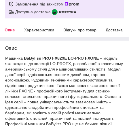
Замовлення під захистом
Доступна доставка
Опис
Характеристики
Відгуки про товар
Доставка
Опис
Машинка
BaByliss PRO FX829E LO-PRO FXONE
– модель,
яка входить до колекції LO-PROFX, розробленої в класичному
американському стилі для найвибагливіших стилістів. Моделі
даної серії відрізняються плоским дизайном, гарною
ергономікою, чудовими технічними характеристиками та
відмінною продуктивністю. Також машинка є частиною нової
лінійки FXONE - професійного інструменту для стрижки
волосся, стильного, практичного і функціонального. Основна
ідея серії – повна універсальність та взаємозамінність –
однозначно сподобатися професійним стилістам та
барберам, які воліють у своїй роботі максимально
ефективний, стильний, практичний та якісний інструмент.
Професійні машинки BaByliss PRO ще не бачили ліпшої