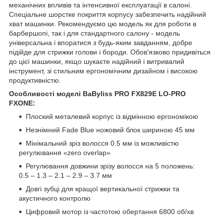
механічних впливів та інтенсивної експлуатації в салоні.
Спеціальне шорстке покриття корпусу забезпечить надійний
хват машинки. Рекомендуємо цю модель як для роботи в
барбершопі, так і для стандартного салону - модель
універсальна і впоратися з будь-яким завданням, добре
підійде для стрижки голови і бороди. Обов'язково придивіться
до цієї машинки, якщо шукаєте надійний і витривалий
інструмент, зі стильним ергономічним дизайном і високою
продуктивністю.
Особливості моделі BaByliss PRO FX829E LO-PRO
FXONE:
Плоский металевий корпус із відмінною ергономікою
Незнімний Fade Blue ножовий блок шириною 45 мм
Мінімальний зріз волосся 0.5 мм із можливістю
регулювання «zero overlap»
Регулювання довжини зрізу волосся на 5 положень:
0.5 – 1.3 – 2.1 – 2.9 – 3.7 мм
Довгі зубці для кращої вертикальної стрижки та
акустичного контролю
Цифровий мотор із частотою обертання 6800 об/хв