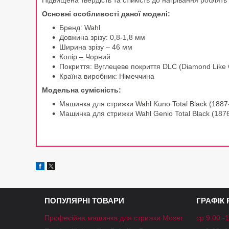
Підвищена твердість та стійкість до нагрівання роблят
Основні особливості даної моделі:
Бренд: Wahl
Довжина зрізу: 0,8-1,8 мм
Ширина зрізу – 46 мм
Колір – Чорний
Покриття: Вуглецеве покриття DLC (Diamond Like
Країна виробник: Німеччина
Модельна сумісність:
Машинка для стрижки Wahl Kuno Total Black (1887
Машинка для стрижки Wahl Genio Total Black (187
ПОПУЛЯРНІ ТОВАРИ
ГРАФІК
Професійна машинка для стрижки Moser
ср 9:00 -