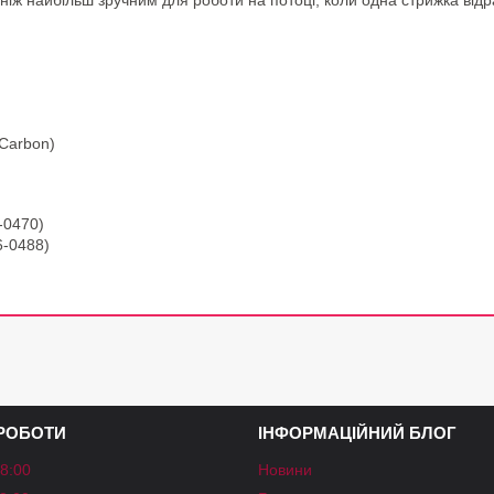
ь ніж найбільш зручним для роботи на потоці, коли одна стрижка від
 Carbon)
-0470)
6-0488)
 РОБОТИ
ІНФОРМАЦІЙНИЙ БЛОГ
18:00
Новини