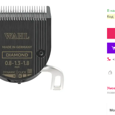
В на
Код
+
пове