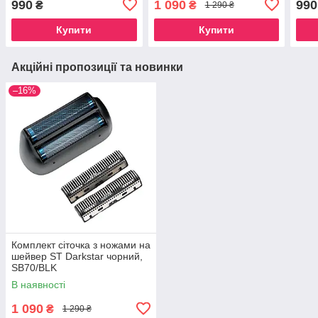
990
1 090
990
₴
₴
1 290 ₴
Купити
Купити
Акційні пропозиції та новинки
–16%
Комплект сіточка з ножами на
шейвер ST Darkstar чорний,
SB70/BLK
В наявності
1 090
₴
1 290 ₴