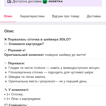
Доступна доставка
Опис
Характеристики
Відгуки про товар
Доставка
Опис
❌
Порвалась сіточка в шейвера SOLO?
📉
Зламався картридж?
✅
Рішення є!
Оригінальний комплект
поверне шейвер до життя!
✨
Переваги:
🔹 Гладке та чисте гоління — навіть у важкодоступних місцях;
🔹 Гіпоалергенна сіточка — підходить для чутливої шкіри;
🔹 Швидка та легка заміна;
🔹 Оригінальна якість і результат— як у перший день.
🔧
У комплекті:
▪ 1× Сіточка;
▪ 1× Лезо з картриджем.
📦
Сумісність: