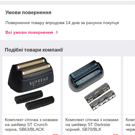
Умови повернення
Повернення товару впродовж 14 днів за рахунок покупця
Всі умови повернення
Подібні товари компанії
Комплект сіточка з ножами
Комплект сіточка з ножами
Комп
на шейвер ST Crunch
на шейвер ST Darkstar
на ш
чорна, SB63/BLACK
чорний, SB70/BLK
черв