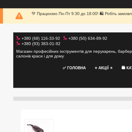
💚 Працюємо Пн-Пт 9:30 до 18:00! 🛍 Робіть замовл
+380 (68) 116-33-92
+380 (50) 634-89-92
+380 (93) 383-01-92
Магазин професійних інструментів для перукарень, барбер
салонів краси і для дому
✅ ГОЛОВНА
⭐️ АКЦІЇ ⭐️
🛍 К