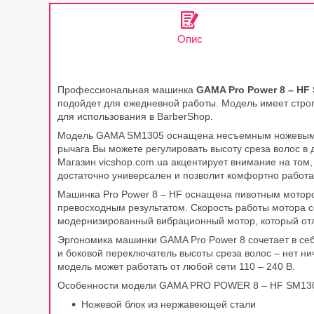
Опис
Профессиональная машинка
GAMA Pro Power 8 – HF
подойдет для ежедневной работы. Модель имеет строг
для использования в BarberShop.
Модель GAMA SM1305 оснащена несъемным ножевым ши
рычага Вы можете регулировать высоту среза волос в 
Магазин vicshop.com.ua акцентирует внимание на том
достаточно универсален и позволит комфортно работат
Машинка Pro Power 8 – HF оснащена пивотным моторо
превосходным результатом. Скорость работы мотора с
модернизированный вибрационный мотор, который отл
Эргономика машинки GAMA Pro Power 8 сочетает в себ
и боковой переключатель высоты среза волос – нет ни
модель может работать от любой сети 110 – 240 В.
Особенности модели GAMA PRO POWER 8 – HF SM13
Ножевой блок из нержавеющей стали