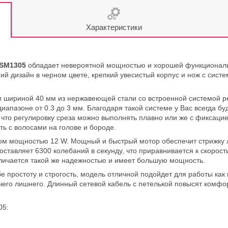
Характеристики
 SM1305
обладает невероятной мощностью и хорошей функциональн
ий дизайн в черном цвете, крепкий увесистый корпус и нож с сист
риной 40 мм из нержавеющей стали со встроенной системой ре
диапазоне от 0.3 до 3 мм. Благодаря такой системе у Вас всегда б
, что регулировку среза можно выполнять плавно или же с фиксаци
ь с волосами на голове и бороде.
м мощностью 12 W. Мощный и быстрый мотор обеспечит стрижку л
оставляет 6300 колебаний в секунду, что приравнивается к скорос
ичается такой же надежностью и имеет большую мощность.
е простоту и строгость, модель отличной подойдет для работы как
чего лишнего. Длинный сетевой кабель с петелькой повысят комфор
05: