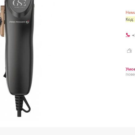
Нема
Код
+
пове