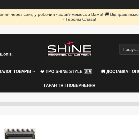
ення через сайт, у робочий час зв'яжемось з Вами! 🚚 Відправляємо
- Героям Слава!
шопів,
АТАЛОГ ТОВАРІВ
❤️ ПРО SHINE STYLE 🇺🇦
🚚 ДОСТАВКА І ОП
ГАРАНТІЯ І ПОВЕРНЕННЯ