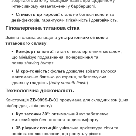
зберігають заточку місяцями навіть при щоденному
інтенсивному навантаженні у барбершопі.
Стійкість до корозії:
сталь не боїться вологи та
дезінфекторів, гарантуючи гігієнічність і довговічність.
Гіпоалергенна титанова сітка
Змінна головка оснащена
ультратонкою сіткою з
титанового сплаву
.
Комфорт клієнта:
титан є гіпоалергенним металом,
що мінімізує подразнення, почервоніння та
появу
shaving bumps
.
Мікро-тонкість:
фольга дозволяє зрізати волосся
максимально близько до кореня, забезпечуючи
ідеальну гладкість (
baby smooth finish
).
Технологічна досконалість
Конструкція
ZB-999S-B-01
продумана для складних зон (шия,
підборіддя, лінія росту):
Кут заточки 30°:
оптимальний кут забезпечує
миттєвий зріз без тягнення та дискомфорту.
35 ріжучих позицій:
унікальна архітектура сітки та
ножів захоплює волоски, що ростуть у різних