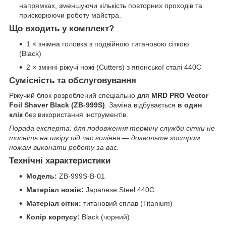
напрямках, зменшуючи кількість повторних проходів та
прискорюючи роботу майстра.
Що входить у комплект?
1 × знімна головка з подвійною титановою сіткою
(Black)
2 × змінні ріжучі ножі (Cutters) з японської сталі 440C
Сумісність та обслуговування
Ріжучий блок розроблений спеціально для
MRD PRO Vector
Foil Shaver Black (ZB-999S)
. Заміна відбувається
в один
клік
без використання інструментів.
Порада експерта: для подовження терміну служби сітки не
тисніть на шкіру під час гоління — дозвольте гострим
ножам виконати роботу за вас.
Технічні характеристики
Модель:
ZB-999S-B-01
Матеріал ножів:
Japanese Steel 440C
Матеріал сітки:
титановий сплав (Titanium)
Колір корпусу:
Black (чорний)