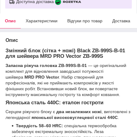
Доступна доставка
Опис
Характеристики
Відгуки про товар
Доставка
Опис
Змінний блок (сітка + ножі) Black ZB-999S-B-01
для шейвера MRD PRO Vector ZB-999S
Запасна ріжуча головка ZB-999S-B-01
— це оригінальний
комплект для відновлення заводської потужності
шейвера
MRD PRO Vector
. Набір створений для
професіоналів, які не приймають компромісів у якості
фінішних робіт. Встановивши новий блок, ви повертаєте
інструменту максимальну гостроту та комфорт ковзання.
Японська сталь 440C: еталон гостроти
Серцем ріжучого блоку є
два незалежних ножі
, виготовлені з
легендарної
японської високовуглецевої сталі 440C
.
Твердість 58–60 HRC:
спеціальна термообробка
забезпечує екстремальну зносостійкість. Леза