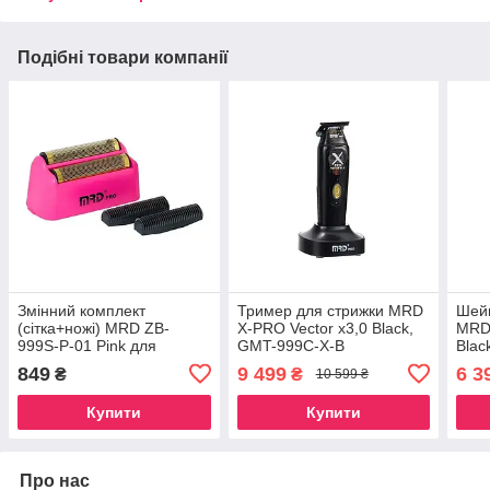
Подібні товари компанії
Змінний комплект
Тример для стрижки MRD
Шей
(сітка+ножі) MRD ZB-
X-PRO Vector x3,0 Black,
MRD 
999S-P-01 Pink для
GMT-999C-X-B
Blac
шейвер Vector
849
9 499
6 3
₴
₴
10 599 ₴
Купити
Купити
Про нас