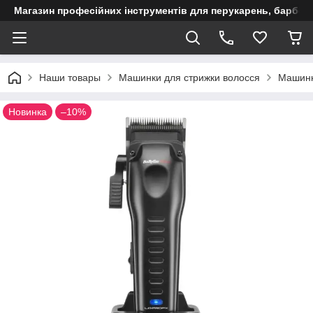
Магазин професійних інструментів для перукарень, барберш
Наши товары
Машинки для стрижки волосся
Машинки
Новинка
–10%