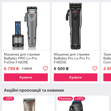
Машинка для стрижки
Машинка для стрижки
Трим
BaByliss PRO Lo-Pro
BaByliss Pro Lo-Pro Fx
BaBy
FxOne FX829E
FX825E
Com
6 799
6 500
4 8
₴
₴
7 350 ₴
Купити
Купити
Акційні пропозиції та новинки
–15%
Новинка
–14%