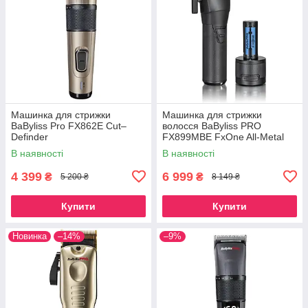
Машинка для стрижки
Машинка для стрижки
BaByliss Pro FX862E Cut–
волосся BaByliss PRO
Definder
FX899MBE FxOne All-Metal
Black Clipper, FX899MBE
В наявності
В наявності
4 399
6 999
₴
₴
5 200 ₴
8 149 ₴
Купити
Купити
Новинка
–14%
–9%