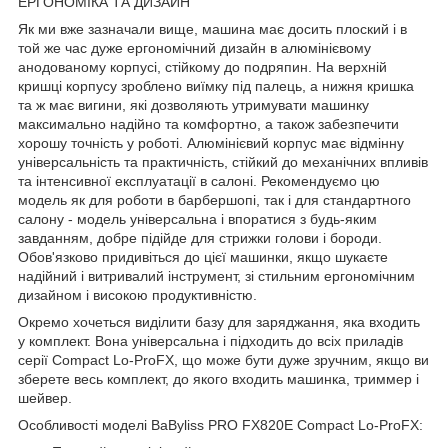
ЕРГОНОМІКА ТА ДИЗАЙН
Як ми вже зазначали вище, машина має досить плоский і в
той же час дуже ергономічний дизайн в алюмінієвому
анодованому корпусі, стійкому до подряпин. На верхній
кришці корпусу зроблено виїмку під палець, а нижня кришка
та ж має вигини, які дозволяють утримувати машинку
максимально надійно та комфортно, а також забезпечити
хорошу точність у роботі. Алюмінієвий корпус має відмінну
універсальність та практичність, стійкий до механічних впливів
та інтенсивної експлуатації в салоні. Рекомендуємо цю
модель як для роботи в барбершопі, так і для стандартного
салону - модель універсальна і впоратися з будь-яким
завданням, добре підійде для стрижки голови і бороди.
Обов'язково придивіться до цієї машинки, якщо шукаєте
надійний і витривалий інструмент, зі стильним ергономічним
дизайном і високою продуктивністю.
Окремо хочеться виділити базу для заряджання, яка входить
у комплект. Вона універсальна і підходить до всіх приладів
серії Compact Lo-ProFX, що може бути дуже зручним, якщо ви
зберете весь комплект, до якого входить машинка, триммер і
шейвер.
Особливості моделі BaByliss PRO FX820E Compact Lo-ProFX: