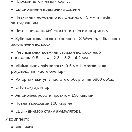
Плоский алюмінієвий корпус
Ергономічний практичний дизайн
Незнімний ножовий блок шириною 45 мм із Fade
заточуванням
Леза з нержавіючої сталі з титановим покриттям
Зуби виготовлені за технологією S-Wave для більшого
захоплення волосся
Регулювання довжини стрижки волосся на 5
положень: 0.5 – 1.4 – 2.3 – 3.2 – 4.2 мм
Мінімальний зріз волосся 0.5 мм із можливістю
регулювання «zero overlap»
Роторний двигун з частотою обертання 6800 об/хв.
Li-Ion акумулятор
Автономна робота протягом 150 хвилин
Повна зарядка за 180 хвилин
LED індикатор стану акумулятора
У комплекті:
Машинка