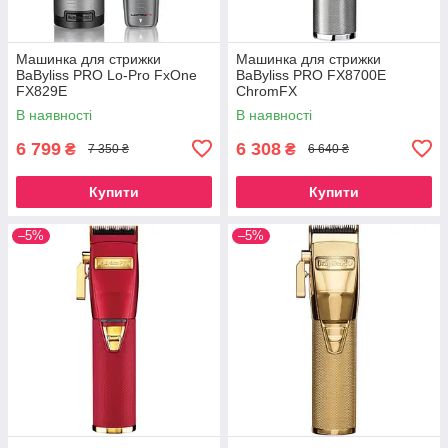
Машинка для стрижки
Машинка для стрижки
BaByliss PRO Lo-Pro FxOne
BaByliss PRO FX8700E
FX829E
ChromFX
В наявності
В наявності
6 799
6 308
₴
₴
7 350 ₴
6 640 ₴
Купити
Купити
–5%
–5%