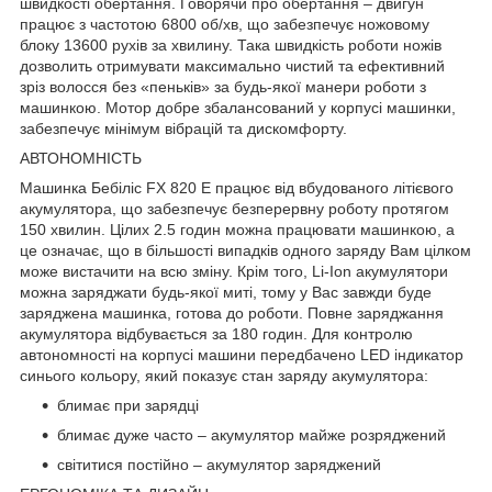
швидкості обертання. Говорячи про обертання – двигун
працює з частотою 6800 об/хв, що забезпечує ножовому
блоку 13600 рухів за хвилину. Така швидкість роботи ножів
дозволить отримувати максимально чистий та ефективний
зріз волосся без «пеньків» за будь-якої манери роботи з
машинкою. Мотор добре збалансований у корпусі машинки,
забезпечує мінімум вібрацій та дискомфорту.
АВТОНОМНІСТЬ
Машинка Бебіліс FX 820 E працює від вбудованого літієвого
акумулятора, що забезпечує безперервну роботу протягом
150 хвилин. Цілих 2.5 годин можна працювати машинкою, а
це означає, що в більшості випадків одного заряду Вам цілком
може вистачити на всю зміну. Крім того, Li-Ion акумулятори
можна заряджати будь-якої миті, тому у Вас завжди буде
заряджена машинка, готова до роботи. Повне заряджання
акумулятора відбувається за 180 годин. Для контролю
автономності на корпусі машини передбачено LED індикатор
синього кольору, який показує стан заряду акумулятора:
блимає при зарядці
блимає дуже часто – акумулятор майже розряджений
світитися постійно – акумулятор заряджений