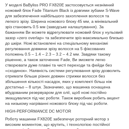
У моделі BaByliss PRO FX820E застосовується незнімний
ножовий блок Fade Titanium Black із довгими зубами S-Wave
для забезпечення найбільшого захоплення волосся та
легкого зрізу. Ширина ножового блоку 45 мм, а мінімальний
зріз становить 0.5 мм (заводське налаштування). За
бажанням Ви можете відрегулювати ножовий блок у нульовий
зазор «zero overlap» та забезпечити зріз максимально близько
до шкіри. Ножі встановлені на спеціальному механізмі
регулювання довжини зрізу волосся на 5 фіксованих
положень 0.5 – 1.4 – 2.3 – 3.2 – 4.2 мм. Завдяки такому
рішенню, а також заточенню Fade, Ви зможете легко
створювати дуже плавні та чисті переходи та фейди без
«сходинок». Наявність системи регулювання зрізу дозволить
отримати більше різних довжин стрижки волосся без
збільшення кількості насадок, яких у комплекті більш ніж
достатньо – 8 штук. Зазначимо, що машинка оснащена
вбудованим резервуаром для олії, щоб ножі постійно
змащувалися під час роботи. Також виробник робить акцент
на низькому нагріванні ножового блоку під час роботи.
HIGH-PERFORMANCE DC MOTOR
Роботу машинки FX820E забезпечує роторний мотор з
високим моментом, що крутить, і технологією постійної