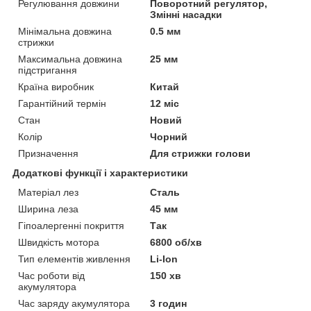
Регулювання довжини
Поворотний регулятор,
Змінні насадки
Мінімальна довжина
0.5 мм
стрижки
Максимальна довжина
25 мм
підстригання
Країна виробник
Китай
Гарантійний термін
12 міс
Стан
Новий
Колір
Чорний
Призначення
Для стрижки голови
Додаткові функції і характеристики
Матеріал лез
Сталь
Ширина леза
45 мм
Гіпоалергенні покриття
Так
Швидкість мотора
6800 об/хв
Тип елементів живлення
Li-Ion
Час роботи від
150 хв
акумулятора
Час заряду акумулятора
3 годин