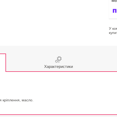
У ко
купи
Характеристики
я кріплення, масло.