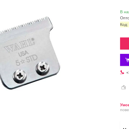
В на
Опто
Код
+
пове