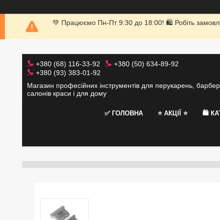
💚 Працюємо Пн-Пт 9:30 до 18:00! 🛍 Робіть замовл
+380 (68) 116-33-92
+380 (50) 634-89-92
+380 (93) 383-01-92
Магазин професійних інструментів для перукарень, барбер
салонів краси і для дому
✅ ГОЛОВНА
⭐️ АКЦІЇ ⭐️
🛍 К