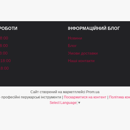
 РОБОТИ
ІНФОРМАЦІЙНИЙ БЛОГ
18:00
Новини
18:00
Блог
18:00
Умови доставки
-18:00
Наші контакти
18:00
Сайт створений на маркетплейсі
Prom.ua
«Shine Style» - професійні перукарські інструменти |
Поскаржитися на контент
|
Політика ко
Select Language
▼