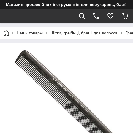
Магазин професійних інструментів для перукарень, барберш
Наши товары
Щітки, гребінці, браші для волосся
Гре