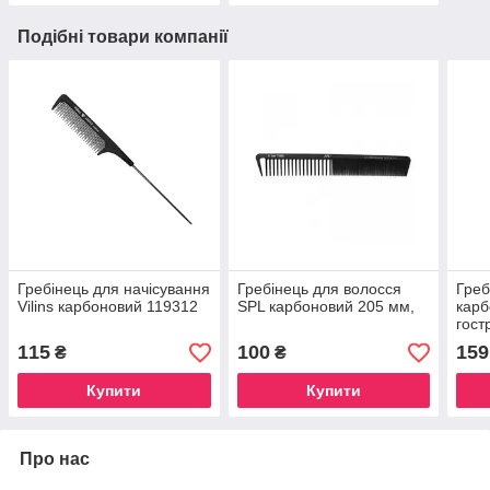
Подібні товари компанії
Гребінець для начісування
Гребінець для волосся
Греб
Vilins карбоновий 119312
SPL карбоновий 205 мм,
карб
гост
115
100
159
₴
₴
Купити
Купити
Про нас