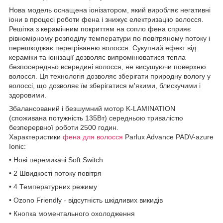
Нова модель оснащена іонізатором, який виробляє негативні
іони в процесі роботи фена і знижує електризацію волосся.
Решітка з керамічним покриттям на сопло фена сприяє
рівномірному розподілу температури по повітряному потоку і
перешкоджає перегріванню волосся. Сукупний ефект від
кераміки та іонізації дозволяє випромінюватися тепла
безпосередньо всередині волосся, не висушуючи поверхню
волосся. Ця технологія дозволяє зберігати природну вологу у
волоссі, що дозволяє їм зберігатися м'якими, блискучими і
здоровими.
Збалансований і безшумний мотор K-LAMINATION
(споживана потужність 135Вт) середньою тривалістю
безперервної роботи 2500 годин.
Характеристики
фена для волосся
Parlux Advance PADV-azure
Ionic:
• Нові перемикачі Soft Switch
• 2 Швидкості потоку повітря
• 4 Температурних режиму
• Ozono Friendly - відсутність шкідливих викидів
• Кнопка моментального охолодження