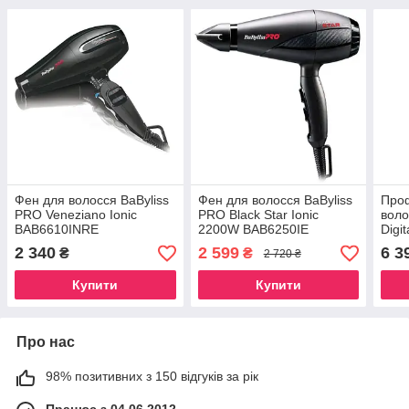
Фен для волосся BaByliss
Фен для волосся BaByliss
Про
PRO Veneziano Ionic
PRO Black Star Ionic
воло
BAB6610INRE
2200W BAB6250IE
Digi
220
2 340
2 599
6 3
₴
₴
2 720 ₴
Купити
Купити
Про нас
98% позитивних з 150 відгуків за рік