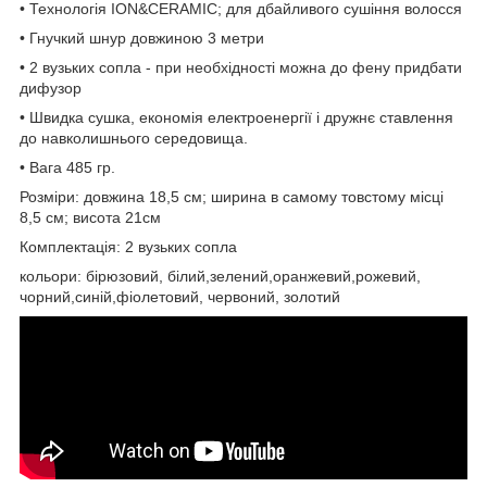
• Технологія ION&CERAMIC; для дбайливого сушіння волосся
• Гнучкий шнур довжиною 3 метри
• 2 вузьких сопла - при необхідності можна до фену придбати
дифузор
• Швидка сушка, економія електроенергії і дружнє ставлення
до навколишнього середовища.
• Вага 485 гр.
Розміри: довжина 18,5 см; ширина в самому товстому місці
8,5 см; висота 21см
Комплектація: 2 вузьких сопла
кольори: бірюзовий, білий,зелений,оранжевий,рожевий,
чорний,синій,фіолетовий, червоний, золотий