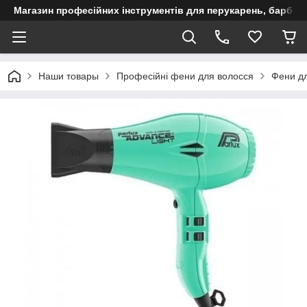
Магазин професійних інструментів для перукарень, барберш
Наши товары
Професійні фени для волосся
Фени дл