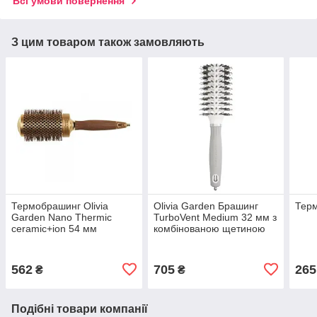
Всі умови повернення
З цим товаром також замовляють
Термобрашинг Olivia
Olivia Garden Брашинг
Терм
Garden Nano Thermic
TurboVent Medium 32 мм з
ceramic+ion 54 мм
комбінованою щетиною
коричневий
562
705
265
₴
₴
Подібні товари компанії