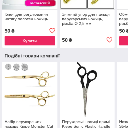
Ключ для регулювання
Знімний упор для пальця
Обм
натягу полотен ножиць
перукарських ножиць,
перу
різьба Ø 2,5 мм
різь
50
50
₴
50
₴
Купити
Подібні товари компанії
Набір перукарських
Перукарські ножиці прямі
Ножи
ножиць Kiepe Monster Cut
Kiepe Sonic Plastic Handle
Styl