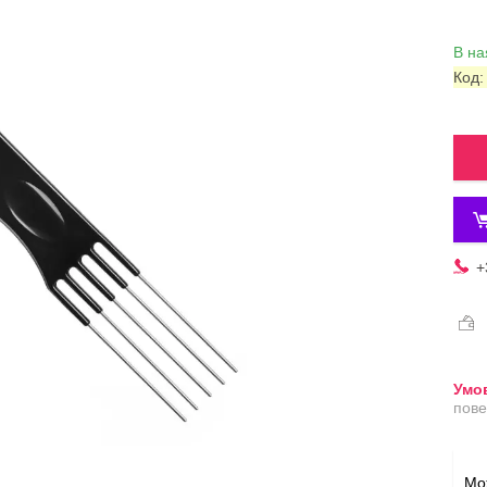
В на
Код
+
пове