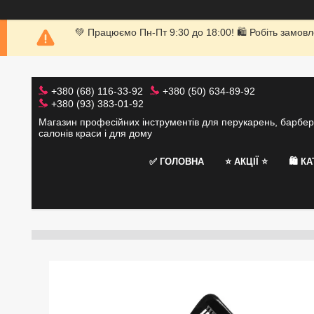
💚 Працюємо Пн-Пт 9:30 до 18:00! 🛍 Робіть замовл
+380 (68) 116-33-92
+380 (50) 634-89-92
+380 (93) 383-01-92
Магазин професійних інструментів для перукарень, барбер
салонів краси і для дому
✅ ГОЛОВНА
⭐️ АКЦІЇ ⭐️
🛍 К