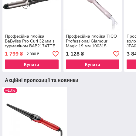
Професійна плойка
Професійна плойка TICO
Проф
BaByliss Pro Curl 32 мм з
Professional Glamour
воло
турмаліном BAB2174TTE
Magic 19 мм 100315
JPA0
1 799
1 128
3 8
₴
₴
2 000 ₴
Купити
Купити
Акційні пропозиції та новинки
–10%