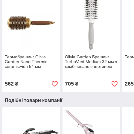
Термобрашинг Olivia
Olivia Garden Брашинг
Терм
Garden Nano Thermic
TurboVent Medium 32 мм з
ceramic+ion 54 мм
комбінованою щетиною
коричневий
562
705
265
₴
₴
Подібні товари компанії