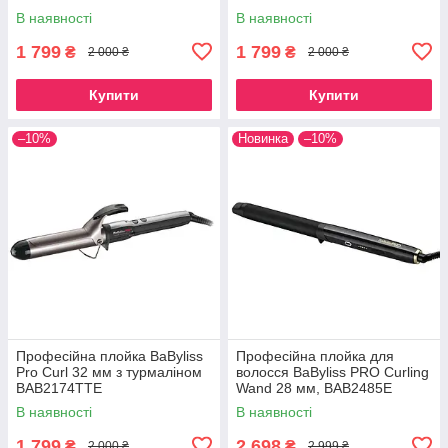
В наявності
В наявності
1 799
1 799
₴
₴
2 000 ₴
2 000 ₴
Купити
Купити
–10%
Новинка
–10%
Професійна плойка BaByliss
Професійна плойка для
Pro Curl 32 мм з турмаліном
волосся BaByliss PRO Curling
BAB2174TTE
Wand 28 мм, BAB2485E
В наявності
В наявності
1 799
2 698
₴
₴
2 000 ₴
2 999 ₴