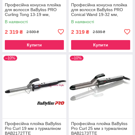
Професійна конусна плойка
Професійна конусна плойка
для волосся BaByliss PRO
для волосся BaByliss PRO
Curling Tong 13-19 мм,
Conical Wand 19-32 мм,
BAB2480E
BAB2481E
В наявності
В наявності
2 319
2 319
₴
₴
2 599 ₴
2 599 ₴
Купити
Купити
–10%
–10%
Професійна плойка BaByliss
Професійна плойка BaByliss
Pro Curl 19 мм з турмаліном
Pro Curl 25 мм з турмаліном
BAB2172TTE
BAB2173TTE