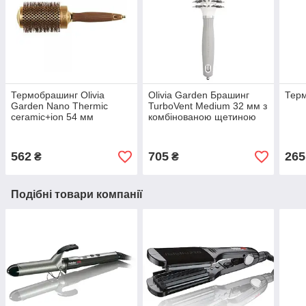
Термобрашинг Olivia
Olivia Garden Брашинг
Терм
Garden Nano Thermic
TurboVent Medium 32 мм з
ceramic+ion 54 мм
комбінованою щетиною
коричневий
562
705
265
₴
₴
Подібні товари компанії