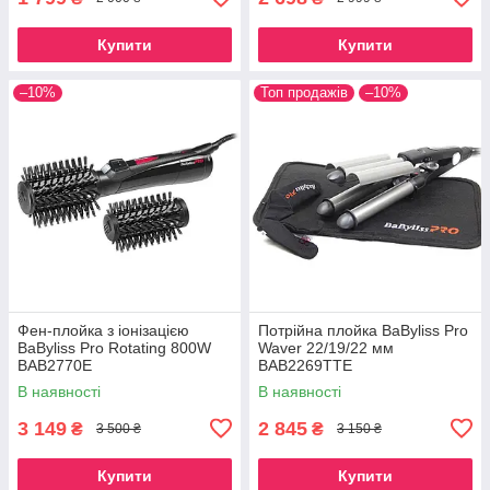
Купити
Купити
–10%
Топ продажів
–10%
Фен-плойка з іонізацією
Потрійна плойка BaByliss Pro
BaByliss Pro Rotating 800W
Waver 22/19/22 мм
BAB2770E
BAB2269TTE
В наявності
В наявності
3 149
2 845
₴
₴
3 500 ₴
3 150 ₴
Купити
Купити