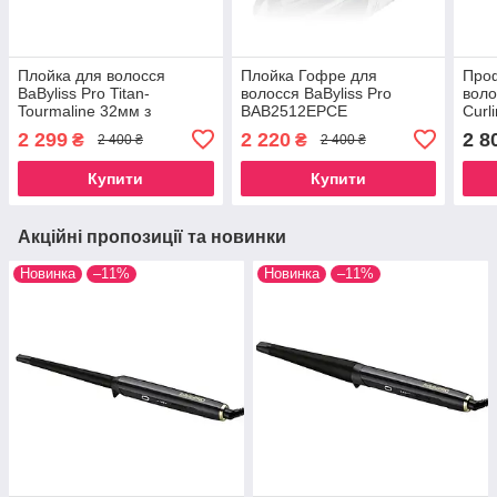
Плойка для волосся
Плойка Гофре для
Проф
BaByliss Pro Titan-
волосся BaByliss Pro
воло
Tourmaline 32мм з
ВАВ2512ЕРСЕ
Curl
дисплєєм BAB2274TTE
BAB
2 299
2 220
2 8
₴
₴
2 400 ₴
2 400 ₴
Купити
Купити
Акційні пропозиції та новинки
Новинка
–11%
Новинка
–11%