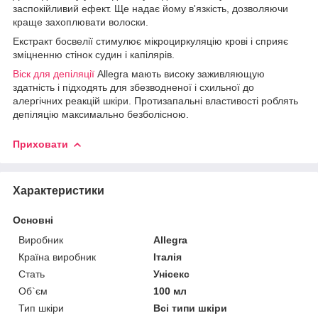
заспокійливий ефект. Ще надає йому в'язкість, дозволяючи
краще захоплювати волоски.
Екстракт босвелії стимулює мікроциркуляцію крові і сприяє
зміцненню стінок судин і капілярів.
Віск для депіляції
Allegra мають високу заживляющую
здатність і підходять для збезводненої і схильної до
алергічних реакцій шкіри. Протизапальні властивості роблять
депіляцію максимально безболісною.
Приховати
Характеристики
Основні
Виробник
Allegra
Країна виробник
Італія
Стать
Унісекс
Об`єм
100 мл
Тип шкіри
Всі типи шкіри