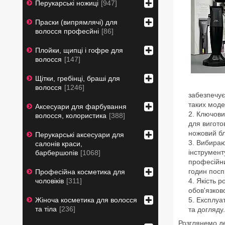
Перукарські ножиці
947
Праски (випрямлячі) для
волосся професйні
86
Плойки, щипці і гофре для
волосся
147
Щітки, гребінці, браші для
волосся
1246
забезпечує
таких моде
Аксесуари для фарбування
Ключови
волосся, колористика
388
для вигото
ножовий бл
Перукарські аксесуари для
Вибираю
салонів краси,
інструмент
барбершопів
1068
професійни
годин посп
Професійна косметика для
Якість р
чоловіків
311
обов'язков
Експлуат
Жіноча косметика для волосся
та тіла
236
та догляду
Розглянемо де