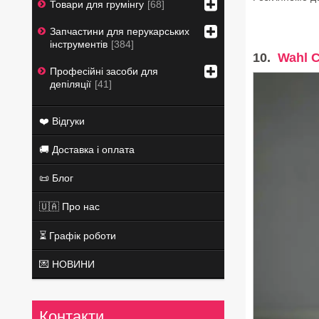
Товари для грумінгу
68
Запчастини для перукарських
інструментів
384
10.
Wahl C
Професійні засоби для
депіляції
41
❤️ Відгуки
🚚 Доставка і оплата
📜 Блог
🇺🇦 Про нас
⏳ Графік роботи
💌 НОВИНИ
Контакти