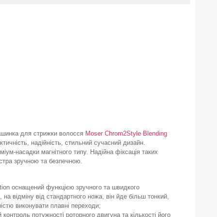
ашинка для стрижки волосся
Moser
Chrom2Style
Blending
ктичність, надійність, стильний сучасний дизайн.
іум-насадки магнітного типу. Надійна фіксація таких
стра зручною та безпечною.
ition оснащений функцією зручного та швидкого
, на відміну від стандартного ножа, він йде більш тонкий,
істю виконувати плавні переходи;
контроль потужності роторного двигуна та кількості його