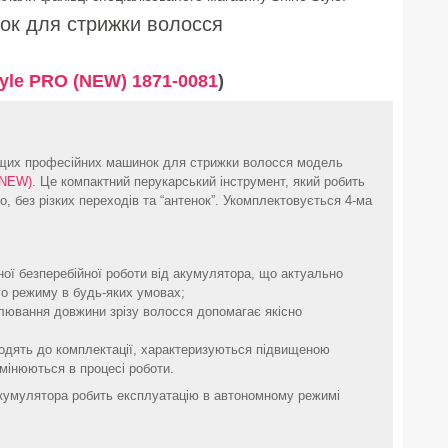
ок для стрижки волосся
yle PRO (NEW) 1871-0081
)
щих професійних машинок для стрижки волосся модель
(NEW)
. Це компактний перукарський інструмент, який робить
, без різких переходів та “антенок”. Укомплектовується 4-ма
ної безперебійної роботи від акумулятора, що актуально
го режиму в будь-яких умовах;
лювання довжини зрізу волосся допомагає якісно
;
одять до комплектації, характеризуються підвищеною
змінюються в процесі роботи.
акумулятора робить експлуатацію в автономному режимі