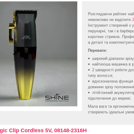
Розглядаючи рейтинг на
неможливо не виділити
Інструмент створений з 
перукарні, так і в барбе
коротких стрижок. Проф
а деталі та комплектуючі
Переваги:
широкий діапазон зріз
найтихіша машинка в р
2 швидкості роботи до
типу волосся;
вдосконалена функція
довжини зрізу положення
літій-іонний акумулято
підключення до мережі.
Мала вага та ергономічн
створюють ідеальні умов
ic Clip Cordless 5V, 08148-2316H