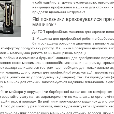
у собі надійність, зручну експлуатацію, ергоном
найкращої професійної машинки для стрижки, н
придбати ідеальний інструмент.
Які показники враховувалися при 
машинок?
До ТОП професійних машинок для стрижки волосс
Машинка для професійної роботи в барбершоп
бути оснащена роторним двигуном з великим за
 комфортну продуктивну роботу. Машинка з роторним двигуном якісн
лей – малошумна робота та низький рівень вібрації.
м робочим елементом будь-якої машинки для досвідченого перукаря
влення ножів максимально зносостійкі матеріали, наприклад, хромо
ок завжди залишається гострим, що необхідно для максимально ак
чи машинку для стрижки для професійної експлуатації, зверніть у
у працюватиме як у проводівому (від мережі), так і безпровідному
х машинок для стрижки забезпечується надійним літій-іонним акуму
іль.
оботи майстра у перукарні чи барбершопі визначається комфортом в
о звертайте увагу на такі характеристики як мала вага та ергономічні
аційні якості приладу. До рейтингу перукарських машинок для стриж
. Плюс до цього, у разі поломки, легко відремонтувати і докупити не
тально рейтинг професійних машинок для стрижки волосся, який скл