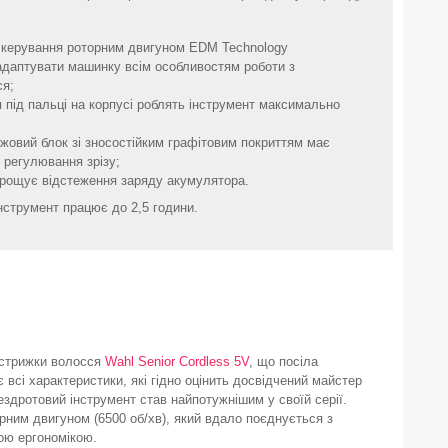
я керування роторним двигуном EDM Technology
адаптувати машинку всім особливостям роботи з
ся;
я під пальці на корпусі роблять інструмент максимально
жовий блок зі зносостійким графітовим покриттям має
 регулювання зрізу;
прощує відстеження заряду акумулятора.
інструмент працює до 2,5 години.
стрижки волосся
Wahl Senior Cordless 5V
, що посіла
є всі характеристики, які гідно оцінить досвідчений майстер
здротовий інструмент став найпотужнішим у своїй серії.
ним двигуном (6500 об/хв), який вдало поєднується з
ою ергономікою.