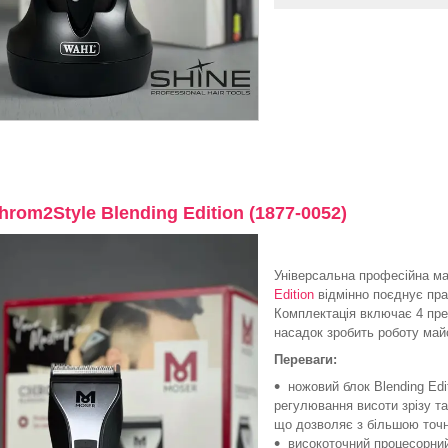
hrom2Style Blending Edition (1877-0052)
Універсальна професійна м
Edition
відмінно поєднує пра
Комплектація включає 4 прем
насадок зробить роботу май
Переваги:
ножовий блок Blending Ed
регулювання висоти зрізу та
що дозволяє з більшою точн
високоточний процесорний 