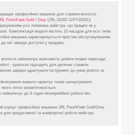
йкращих професійних машинок для стрижки волосся,
JRL
FreshFade
Gold
/
Grey
(JRL-2020C-G/FF2020C).
урахуванням усіх побажань майстра, що працює як у
ршопі. Комплектація моделі містить 10 насадок для всіх типів
есійна машинка характеризується простим обслуговуванням,
 до неї завжди доступні у продажу.
у волосся забезпечує можливість робити плавні переходи;
оботі - ідеально підходить для дитячих стрижок;
зволяє швидко адаптувати інструмент до умов роботи та
 блокування важеля гарантує тонке налаштування
 якого легко запам'ятовується;
р забезпечує до 4 годин безперебійної роботи без
ий корпус професійної машинки JRL FreshFade Gold/Grey
и для продуктивної та комфортної роботи майстра.