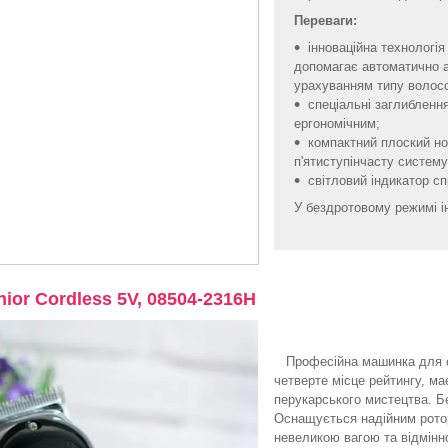
Переваги:
інноваційна технологі
допомагає автоматично 
урахуванням типу волос
спеціальні заглибленн
ергономічним;
компактний плоский но
п'ятиступінчасту систему
світловий індикатор с
У бездротовому режимі 
nior Cordless 5V, 08504-2316H
Професійна машинка для 
четверте місце рейтингу, ма
перукарського мистецтва. Бе
Оснащується надійним ротор
невеликою вагою та відмінн