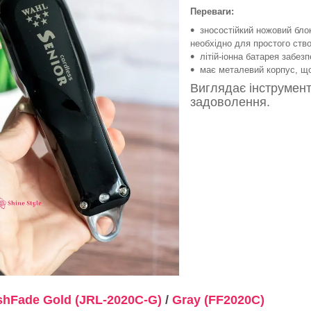
Переваги:
зносостійкий ножовий бло
необхідно для простого ство
літій-іонна батарея забез
має металевий корпус, що
Виглядає інструмент
задоволення.
shFade Gold (JRL-2020C-G)
/
Gray (FF2020C)