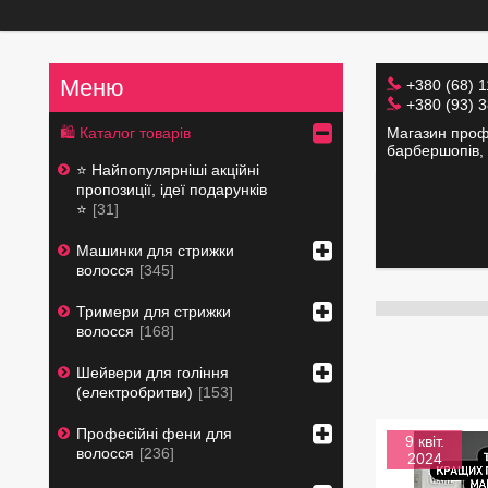
+380 (68) 
+380 (93) 
Магазин профе
🛍 Каталог товарів
барбершопів, 
⭐️ Найпопулярніші акційні
пропозиції, ідеї подарунків
⭐️
31
Машинки для стрижки
волосся
345
Тримери для стрижки
волосся
168
Шейвери для гоління
(електробритви)
153
Професійні фени для
9 квіт.
волосся
236
2024