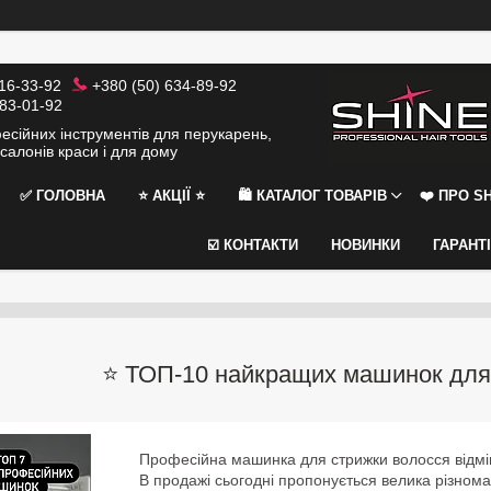
116-33-92
+380 (50) 634-89-92
383-01-92
сійних інструментів для перукарень,
салонів краси і для дому
✅ ГОЛОВНА
⭐️ АКЦІЇ ⭐️
🛍 КАТАЛОГ ТОВАРІВ
❤️ ПРО SH
☑️ КОНТАКТИ
НОВИНКИ
ГАРАНТ
⭐️ ТОП-10 найкращих машинок для 
Професійна машинка для стрижки волосся відмін
В продажі сьогодні пропонується велика різноман