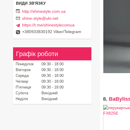
http://shinestyle.com.ua
shine-style@ukr.net
https://t.me/shinestylecomua
+380933830192 Viber/Telegram
Графік роботи
Понеділок
09:30
18:00
Вівторок
09:30
18:00
Середа
09:30
18:00
Четвер
09:30
18:00
Пʼятниця
09:30
18:00
Субота
Вихідний
8.
BaBylis
Неділя
Вихідний