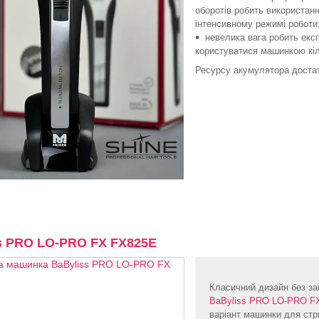
оборотів робить використан
інтенсивному режимі роботи
невелика вага робить ек
користуватися машинкою кіл
Ресурсу акумулятора достат
s PRO LO-PRO FX FX825E
Класичний дизайн без за
BaByliss PRO LO-PRO F
варіант машинки для стри