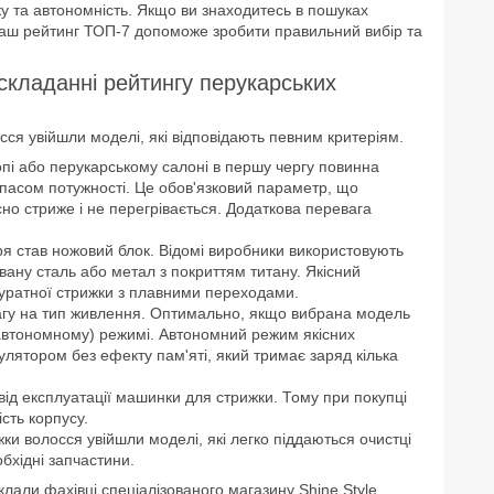
іку та автономність. Якщо ви знаходитесь в пошуках
аш рейтинг ТОП-7 допоможе зробити правильний вибір та
складанні рейтингу перукарських
я увійшли моделі, які відповідають певним критеріям.
і або перукарському салоні в першу чергу повинна
пасом потужності. Це обов'язковий параметр, що
о стриже і не перегрівається. Додаткова перевага
 став ножовий блок. Відомі виробники використовують
вану сталь або метал з покриттям титану. Якісний
уратної стрижки з плавними переходами.
вагу на тип живлення. Оптимально, якщо вибрана модель
 (автономному) режимі. Автономний режим якісних
лятором без ефекту пам'яті, який тримає заряд кілька
ід експлуатації машинки для стрижки. Тому при покупці
сть корпусу.
ки волосся увійшли моделі, які легко піддаються очистці
обхідні запчастини.
али фахівці спеціалізованого магазину Shine Style.