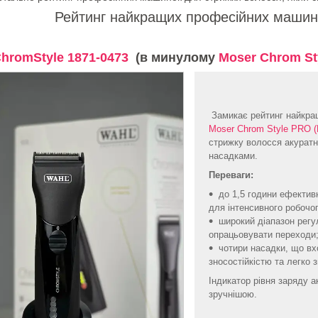
Рейтинг найкращих професійних машин
hromStyle 1871-0473
(в минулому
Moser Chrom St
Замикає рейтинг найкра
Moser Chrom Style PRO 
стрижку волосся акуратно
насадками.
Переваги:
до 1,5 години ефектив
для інтенсивного робочо
широкий діапазон регу
опрацьовувати переходи
чотири насадки, що вх
зносостійкістю та легко 
Індикатор рівня заряду 
зручнішою.