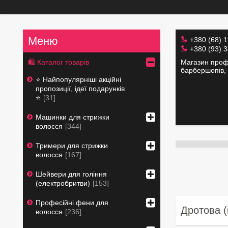
+380 (68) 
+380 (93) 
Магазин профе
🛍 Каталог товарів
барбершопів, 
⭐️ Найпопулярніші акційні
пропозиції, ідеї подарунків
⭐️
31
Машинки для стрижки
волосся
344
Тримери для стрижки
волосся
167
Шейвери для гоління
(електробритви)
153
Професійні фени для
Дротова (
волосся
236