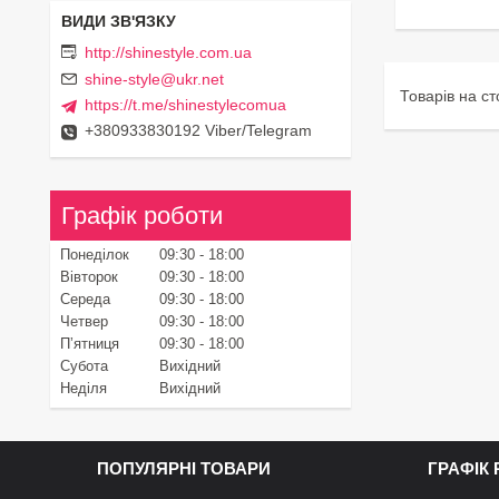
http://shinestyle.com.ua
shine-style@ukr.net
https://t.me/shinestylecomua
+380933830192 Viber/Telegram
Графік роботи
Понеділок
09:30
18:00
Вівторок
09:30
18:00
Середа
09:30
18:00
Четвер
09:30
18:00
Пʼятниця
09:30
18:00
Субота
Вихідний
Неділя
Вихідний
ПОПУЛЯРНІ ТОВАРИ
ГРАФІК