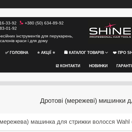
116-33-92
+380 (50) 634-89-92
383-01-92
сійних інструментів для перукарень,
салонів краси і для дому
✅ ГОЛОВНА
⭐️ АКЦІЇ ⭐️
🛍 КАТАЛОГ ТОВАРІВ
❤️ ПРО SH
☑️ КОНТАКТИ
НОВИНКИ
ГАРАНТ
Дротові (мережеві) мишинки д
мережева) машинка для стрижки волосся Wahl 