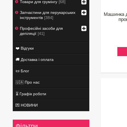
Товари для грумінгу
68
Запчастини для перукарських
Машинка д
інструментів
384
про
Професійні засоби для
депіляції
41
❤️ Відгуки
🚚 Доставка і оплата
📜 Блог
🇺🇦 Про нас
⏳ Графік роботи
💌 НОВИНИ
Фільтри