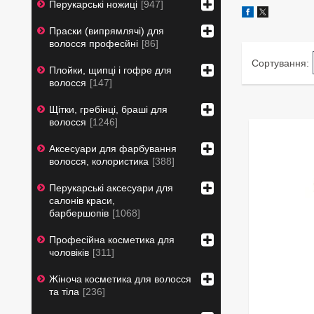
Перукарські ножиці
947
Праски (випрямлячі) для
волосся професйні
86
Плойки, щипці і гофре для
волосся
147
Щітки, гребінці, браші для
волосся
1246
Аксесуари для фарбування
волосся, колористика
388
Перукарські аксесуари для
салонів краси,
барбершопів
1068
Професійна косметика для
чоловіків
311
Жіноча косметика для волосся
та тіла
236