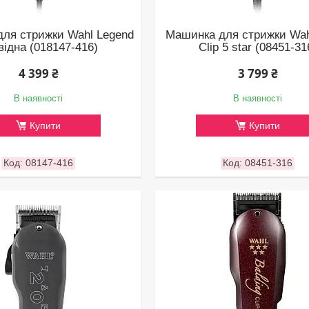
ля стрижки Wahl Legend
Машинка для стрижки Wah
відна (018147-416)
Clip 5 star (08451-31
4 399 ₴
3 799 ₴
В наявності
В наявності
Купити
Купити
08147-416
08451-316