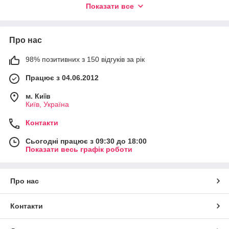
Показати все
Про нас
Японський бренд VESS. Ko. бере свій початок у далекому
98% позитивних з 150 відгуків за рік
1947р. і в наш час це найбільший виробник ліжечок та щіток,
а також інших продуктів для краси та здоров'я в Японії.
Працює з 04.06.2012
Бренд VESS набув популярності як у Японії, так і по всьому
м. Київ
світу. Особливою популярністю користуються гребінці та
Київ, Україна
масажні щітки з добавками, які позитивно впливають на шкіру
та волосся, наприклад, мед, цераміди, екстракти рослинного
Контакти
походження, вади з мінералів, а також олії.
Сьогодні працює з 09:30 до 18:00
Vess – це бренд професійних японських гребінців для
Показати весь графік роботи
перукарів. Асортимент бренду хоч і невеликий, але легко
задовольнить навіть найвибагливіших майстрів.
Основним видом діяльності компанії VESS є випуск 9-ти та 7-
Про нас
ми рядних гребінців. Продумані до дрібниць, вони легко
складають конкуренцію легендарним гребінцям Y.S. Park, до
того ж виготовляються вони, також у Японії.
Контакти
Кожна гребінець виготовлена ​​з високоякісних матеріалів, за
рахунок чого вона не травмує шкіру голови та волосся. Не