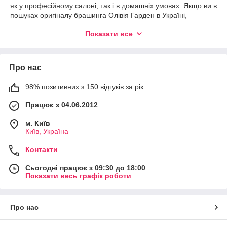
як у професійному салоні, так і в домашніх умовах. Якщо ви в
пошуках оригіналу брашинга Олівія Гарден в Україні,
рекомендуємо ознайомитися з асортиментом інтернет-
Показати все
магазину shinestyle.com.ua.
У нашому онлайн-каталозі представлені десятки популярних
моделей цих інструментів, купити які можна з доставкою
Про нас
прямо додому. Ми поставляємо продукцію безпосередньо від
виробника, тому всі гребінці-брашинги Olivia Garden мають
офіційну гарантію і невисоку ціну. Якщо у вас виникнуть будь-
98% позитивних з 150 відгуків за рік
які питання на будь-якому етапі покупки, рекомендуємо
Працює з 04.06.2012
звернутися до менеджерів нашого магазину. Фахівці нададуть
кваліфіковану допомогу і нададуть безкоштовну консультацію
м. Київ
за необхідності.
Київ, Україна
Причини купити брашинг для волосся
Олівія Гарден
Контакти
Сьогодні працює з 09:30 до 18:00
Якісні матеріали.
Кожен брашинг Olivia Garden
Показати весь графік роботи
виготовлений з високоякісної сировини, такої як
натуральне волосся, нейлон і кераміка. Завдяки цьому
вироби виділяються міцністю, надійністю і
довговічністю.
Про нас
Продуманий дизайн.
Ергономічна форма - ще одна