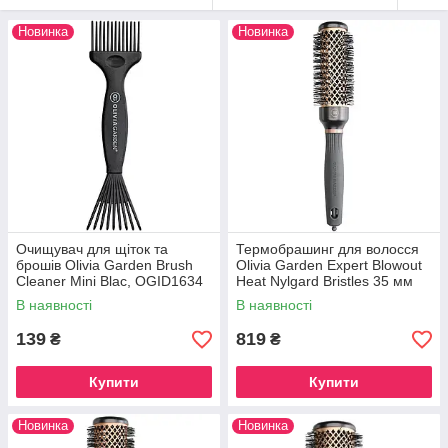
Новинка
Новинка
Очищувач для щіток та
Термобрашинг для волосся
брошів Olivia Garden Brush
Olivia Garden Expert Blowout
Cleaner Mini Blac, OGID1634
Heat Nylgard Bristles 35 мм
(OGID2179)
В наявності
В наявності
139
819
₴
₴
Купити
Купити
Новинка
Новинка