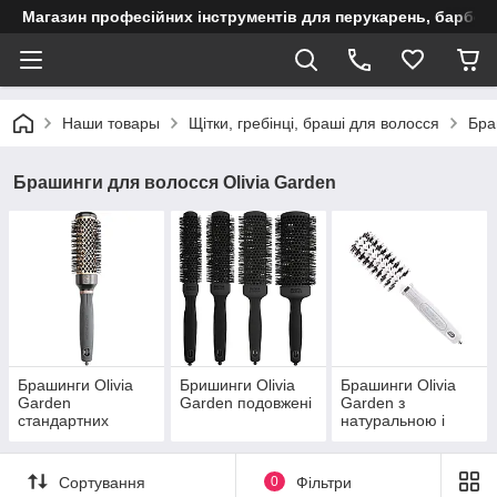
Магазин професійних інструментів для перукарень, барберш
Наши товары
Щітки, гребінці, браші для волосся
Бра
Брашинги для волосся Olivia Garden
Брашинги Olivia
Бришинги Olivia
Брашинги Olivia
Garden
Garden подовжені
Garden з
стандартних
натуральною і
розмір
комбінованою
щетиною
Сортування
0
Фільтри