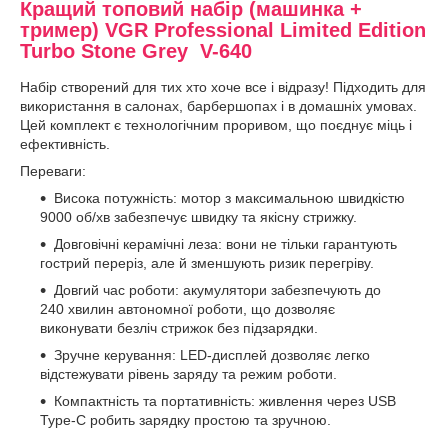
Кращий топовий набір (машинка +
тример) VGR Professional Limited Edition
Turbo Stone Grey V-640
Набір створений для тих хто хоче все і відразу! Підходить для
використання в салонах, барбершопах і в домашніх умовах.
Цей комплект є технологічним проривом, що поєднує міць і
ефективність.
Переваги:
Висока потужність: мотор з максимальною швидкістю
9000 об/хв забезпечує швидку та якісну стрижку.
Довговічні керамічні леза: вони не тільки гарантують
гострий переріз, але й зменшують ризик перегріву.
Довгий час роботи: акумулятори забезпечують до
240 хвилин автономної роботи, що дозволяє
виконувати безліч стрижок без підзарядки.
Зручне керування: LED-дисплей дозволяє легко
відстежувати рівень заряду та режим роботи.
Компактність та портативність: живлення через USB
Type-C робить зарядку простою та зручною.