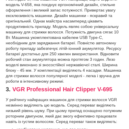
модель V-658, яка поєднує ергономічний дизайн, стильне
оформлення і великий запас потужності. Привертає увагу
ексклюзивність машинки. Дизайн машинки - яскравий та
оригінальний. Однак майстра насамперед цікавить
продуктивність приладу. Модель являє собою універсальну
машинку для стрижки волосся. Потужність двигуна сягає 10
Вт. Машинка укомплектована кабелем USB Type-C,
необхідним для заряджання батареї. Повністю автономну
роботу приладу забезпечує літій-іонний акумулятор. Ресурсу
батареї достатньо для 250 хвилин використання. Відновити
робочий стан акумулятора можна протягом 3 годин. Лезо
моделі виконано зі зносостійкої нержавіючої сталі. Ширина
блоку - 45 мм. У комплектації виділяють 4 насадки. Машинка
для стрижки волосся популярної моделі - легка і зручна для
роботи в інтенсивному режимі.
3.
VGR Professional Hair Clipper V-695
У рейтингу найкращих машинок для стрижки волосся VGR
незмінно виділяють цю модель. Серед переваг виділяють
низький рівень шуму. При цьому прилад оснащено потужним
роторним двигуном, який дає змогу ефективно працювати
навіть із густим волоссям. Серед переваг також виділяють: