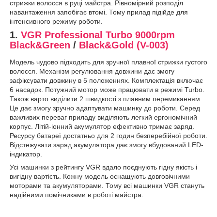
стрижки волосся в руці майстра. Рівномірний розподіл
навантаження запобігає втомі. Тому прилад підійде для
інтенсивного режиму роботи.
1.
VGR Professional Turbo 9000rpm
Black&Green
/
Black&Gold (V-003)
Модель чудово підходить для зручної плавної стрижки густого
волосся. Механізм регулювання довжини дає змогу
зафіксувати довжину в 5 положеннях. Комплектація включає
6 насадок. Потужний мотор може працювати в режимі Turbo.
Також варто виділити 2 швидкості з плавним перемиканням.
Це дає змогу зручно адаптувати машинку до роботи. Серед
важливих переваг приладу виділяють легкий ергономічний
корпус. Літій-іонний акумулятор ефективно тримає заряд.
Ресурсу батареї достатньо для 2 годин безперебійної роботи.
Відстежувати заряд акумулятора дає змогу вбудований LED-
індикатор.
Усі машинки з рейтингу VGR вдало поєднують гідну якість і
вигідну вартість. Кожну модель оснащують довговічними
моторами та акумуляторами. Тому всі машинки VGR стануть
надійними помічниками в роботі майстра.