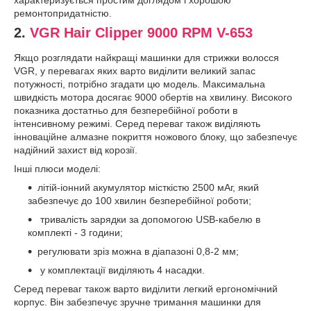
характеризується простим доглядом і хорошою
ремонтопридатністю.
2.
VGR Hair Clipper 9000 RPM V-653
Якщо розглядати найкращі машинки для стрижки волосся
VGR, у перевагах яких варто виділити великий запас
потужності, потрібно згадати цю модель. Максимальна
швидкість мотора досягає 9000 обертів на хвилину. Високого
показника достатньо для безперебійної роботи в
інтенсивному режимі. Серед переваг також виділяють
інноваційне алмазне покриття ножового блоку, що забезпечує
надійний захист від корозії.
Інші плюси моделі:
літій-іонний акумулятор місткістю 2500 мАг, який
забезпечує до 100 хвилин безперебійної роботи;
тривалість зарядки за допомогою USB-кабелю в
комплекті - 3 години;
регулювати зріз можна в діапазоні 0,8-2 мм;
у комплектації виділяють 4 насадки.
Серед переваг також варто виділити легкий ергономічний
корпус. Він забезпечує зручне тримання машинки для