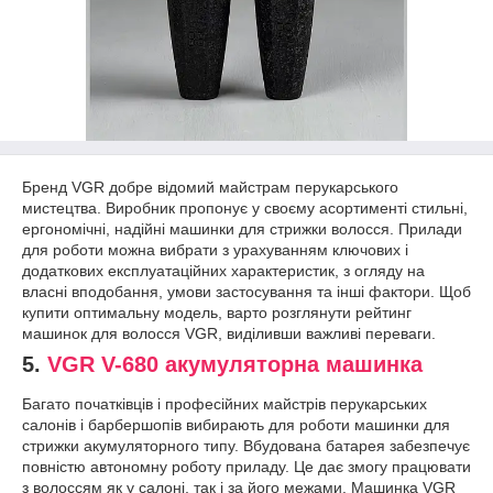
Бренд VGR добре відомий майстрам перукарського
мистецтва. Виробник пропонує у своєму асортименті стильні,
ергономічні, надійні машинки для стрижки волосся. Прилади
для роботи можна вибрати з урахуванням ключових і
додаткових експлуатаційних характеристик, з огляду на
власні вподобання, умови застосування та інші фактори. Щоб
купити оптимальну модель, варто розглянути рейтинг
машинок для волосся VGR, виділивши важливі переваги.
5.
VGR V-680 акумуляторна машинка
Багато початківців і професійних майстрів перукарських
салонів і барбершопів вибирають для роботи машинки для
стрижки акумуляторного типу. Вбудована батарея забезпечує
повністю автономну роботу приладу. Це дає змогу працювати
з волоссям як у салоні, так і за його межами. Машинка VGR