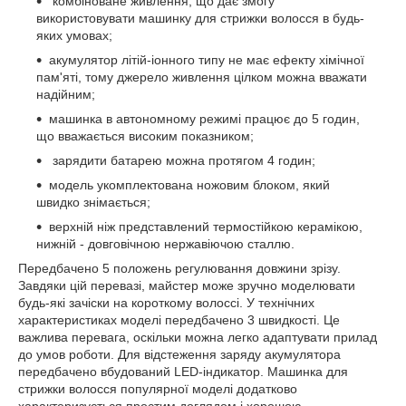
комбіноване живлення, що дає змогу
використовувати машинку для стрижки волосся в будь-
яких умовах;
акумулятор літій-іонного типу не має ефекту хімічної
пам'яті, тому джерело живлення цілком можна вважати
надійним;
машинка в автономному режимі працює до 5 годин,
що вважається високим показником;
зарядити батарею можна протягом 4 годин;
модель укомплектована ножовим блоком, який
швидко знімається;
верхній ніж представлений термостійкою керамікою,
нижній - довговічною нержавіючою сталлю.
Передбачено 5 положень регулювання довжини зрізу.
Завдяки цій перевазі, майстер може зручно моделювати
будь-які зачіски на короткому волоссі. У технічних
характеристиках моделі передбачено 3 швидкості. Це
важлива перевага, оскільки можна легко адаптувати прилад
до умов роботи. Для відстеження заряду акумулятора
передбачено вбудований LED-індикатор. Машинка для
стрижки волосся популярної моделі додатково