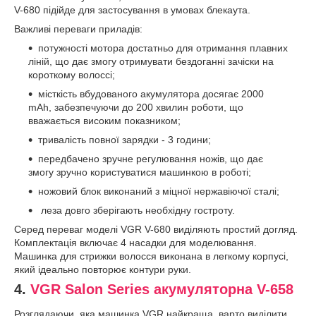
V-680 підійде для застосування в умовах блекаута.
Важливі переваги приладів:
потужності мотора достатньо для отримання плавних
ліній, що дає змогу отримувати бездоганні зачіски на
короткому волоссі;
місткість вбудованого акумулятора досягає 2000
mAh, забезпечуючи до 200 хвилин роботи, що
вважається високим показником;
тривалість повної зарядки - 3 години;
передбачено зручне регулювання ножів, що дає
змогу зручно користуватися машинкою в роботі;
ножовий блок виконаний з міцної нержавіючої сталі;
леза довго зберігають необхідну гостроту.
Серед переваг моделі VGR V-680 виділяють простий догляд.
Комплектація включає 4 насадки для моделювання.
Машинка для стрижки волосся виконана в легкому корпусі,
який ідеально повторює контури руки.
4.
VGR Salon Series акумуляторна V-658
Розглядаючи, яка машинка VGR найкраща, варто виділити