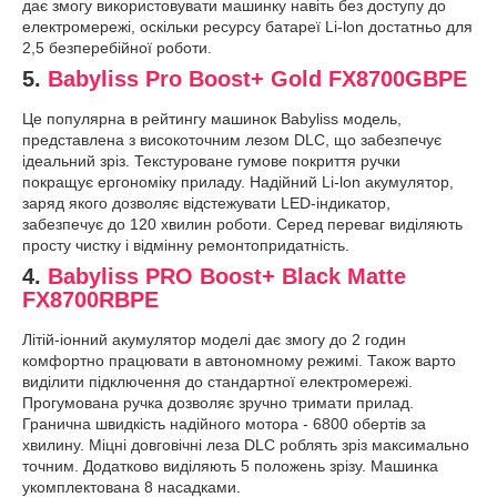
дає змогу використовувати машинку навіть без доступу до
електромережі, оскільки ресурсу батареї Li-lon достатньо для
2,5 безперебійної роботи.
5.
Babyliss Pro Boost+ Gold FX8700GBPE
Це популярна в рейтингу машинок Babyliss модель,
представлена з високоточним лезом DLC, що забезпечує
ідеальний зріз. Текстуроване гумове покриття ручки
покращує ергономіку приладу. Надійний Li-lon акумулятор,
заряд якого дозволяє відстежувати LED-індикатор,
забезпечує до 120 хвилин роботи. Серед переваг виділяють
просту чистку і відмінну ремонтопридатність.
4.
Babyliss PRO Boost+ Black Matte
FX8700RBPE
Літій-іонний акумулятор моделі дає змогу до 2 годин
комфортно працювати в автономному режимі. Також варто
виділити підключення до стандартної електромережі.
Прогумована ручка дозволяє зручно тримати прилад.
Гранична швидкість надійного мотора - 6800 обертів за
хвилину. Міцні довговічні леза DLC роблять зріз максимально
точним. Додатково виділяють 5 положень зрізу. Машинка
укомплектована 8 насадками.