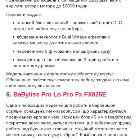
виділити ресурс мотора до 10000 годин.
Переваги моделі:
ножовий блок, виконаний з нержавіючої сталі з DLC-
покриттям, забезпечує точний зріз;
вбудована технологія Dual Voltage ефективно
адаптує машинку до оптимальної напруги;
передбачено 5 фіксованих налаштувань зрізу;
акумулятор Li-lon забезпечує до 2 годин роботи в
автономному режимі.
Модель виконана в елегантному сріблястому корпусі.
Обладнання забезпечує комфортну роботу завдяки легкому
ергономічному виконанню.
6.
BaByliss Pro Lo-Pro Fx FX825E
Одна з найкращих моделей для роботи в барбершопі,
оскільки оснащена легким корпусом, що характеризується
продуманою ергономікою. Ножовий блок 45 мм з графітовим
покриттям довго залишається гострим, що забезпечує зручну
роботу над будь-якою стрижкою. Надійний мотор працює з
мінімальним рівнем шуму і вібрації. Комбіноване живлення