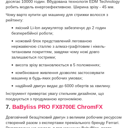
досягає 10000 годин. Вбудована технологія EDM Technology
робить модель енергоефективною. Ширина зрізу - 45 мм.
Чому варто купити цю машинку для стрижки волосся з
рейтингу:
якісний Li-lon акумулятор забезпечує до 2 годин
безперебійної роботи;
ножовий блок представлений легованою
нержавіючою сталлю з алмаз-графітовим і нікель-
титановим покриттям, завдяки чому ножі довго
залишаються гострими;
висота зрізу встановлюється в 5 положеннях;
комбіноване живлення дозволяє застосовувати
машинку в будь-яких робочих умовах;
надійний двигун видає до 6000 обертів за хвилину.
Інструмент привертає увагу стильним дизайном, що
поєднується з продуманою ергономікою.
7.
BaByliss PRO FX8700E ChromFX
Довговічний безщітковий двигун з великим робочим ресурсом
створений разом з експертами преміального бренду Ferrari.
Розглядаючи цю модель в топ машинок BabyBliss, варто