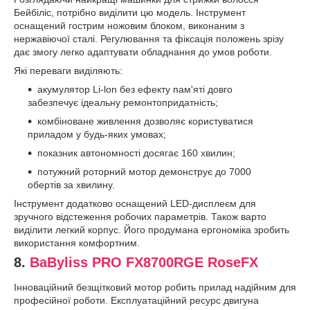
Бейбіліс, потрібно виділити цю модель. Інструмент
оснащений гострим ножовим блоком, виконаним з
нержавіючої сталі. Регулювання та фіксація положень зрізу
дає змогу легко адаптувати обладнання до умов роботи.
Які переваги виділяють:
акумулятор Li-lon без ефекту пам'яті довго
забезпечує ідеальну ремонтопридатність;
комбіноване живлення дозволяє користуватися
приладом у будь-яких умовах;
показник автономності досягає 160 хвилин;
потужний роторний мотор демонструє до 7000
обертів за хвилину.
Інструмент додатково оснащений LED-дисплеєм для
зручного відстеження робочих параметрів. Також варто
виділити легкий корпус. Його продумана ергономіка зробить
використання комфортним.
8.
BaByliss PRO FX8700RGE RoseFX
Інноваційний безщітковий мотор робить прилад надійним для
професійної роботи. Експлуатаційний ресурс двигуна