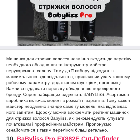
Машинка для стрижки волосся незмінно входить до переліку
необхідного обладнання та інструменту майстра
перукарського салону. Тому до її вибору підходять з
максимальною відповідальністю, приділяючи увагу кожному
робочому параметру, додатковим функціям, ергономіці.
Важливо віддавати перевагу обладнанню перевіреного
бренду. Серед найкращих виділяють BABYLISS. Асортимент
виробника включає моделі в розмаїтті варіантів. Тому кожен
майстер неодмінно знайде саме ту модель, яка відповідає
його запитам. Щороку можна виокремити рейтинг машинок
для стрижки волосся Babyliss, які рекомендують купувати
початківцям і професійним майстрам. Пропонуємо
ознайомитися з таким переліком більш детально.
10.
BaByliss Pro FX862E Cut-Definder