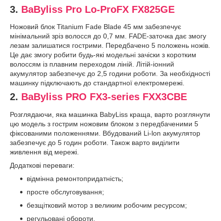
3.
BaByliss Pro Lo-ProFX FX825GE
Ножовий блок Titanium Fade Blade 45 мм забезпечує
мінімальний зріз волосся до 0,7 мм. FADE-заточка дає змогу
лезам залишатися гострими. Передбачено 5 положень ножів.
Це дає змогу робити будь-які модельні зачіски з коротким
волоссям із плавним переходом ліній. Літій-іонний
акумулятор забезпечує до 2,5 години роботи. За необхідності
машинку підключають до стандартної електромережі.
2.
BaByliss PRO FX3-series FXX3CBE
Розглядаючи, яка машинка BabyLiss краща, варто розглянути
цю модель з гострим ножовим блоком з передбаченими 5
фіксованими положеннями. Вбудований Li-lon акумулятор
забезпечує до 5 годин роботи. Також варто виділити
живлення від мережі.
Додаткові переваги:
відмінна ремонтопридатність;
просте обслуговування;
безщітковий мотор з великим робочим ресурсом;
регульовані обороти.