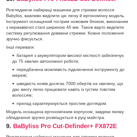
Розглядаючи найкращі машинки для стрижки волосся
Babyliss, важливо виділити цю легку й ергономічну модель.
Інструмент оснащений гострим ножовим блоком, виконаним
з нержавіючої сталі шириною 45 мм. Також варто виділити
систему регулювання довжини стрижки. Кожне положення
зручно фіксується.
Інші переваги:
батарея з акумулятором високої місткості забезпечує
до 75 хвилин автономної роботи;
передбачена можливість підключення інструменту до
мережі;
швидкість ножів досягає 7000 обертів на хвилину, що
дає змогу легко працювати навіть із густим товстим
волоссям;
прилад характеризується простим доглядом.
Модель оснащена ергономічним корпусом, завдяки якому
обладнання зручно розміщується в руці майстра.
9.
BaByliss Pro Cut-Definder+ FX872E
Розглядаючи найкращі машинки для стрижки волосся